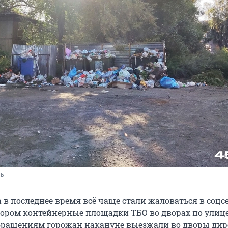
ль
 в последнее время всё чаще стали жаловаться в соцс
ором контейнерные площадки ТБО во дворах по улице
бращениям горожан накануне выезжали во дворы дир