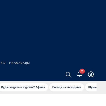
ГРЫ
ПРОМОКОДЫ
2
Куда сходить в Кургане? Афиша
Погода на выходные
Шумков в Че