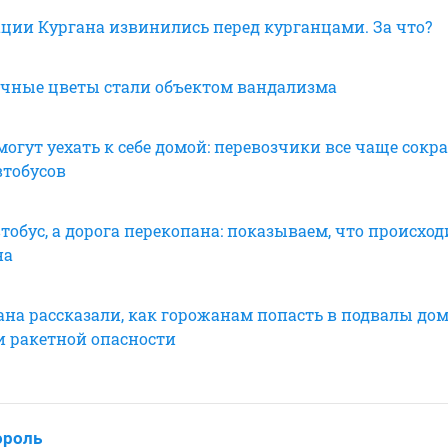
ции Кургана извинились перед курганцами. За что?
ичные цветы стали объектом вандализма
огут уехать к себе домой: перевозчики все чаще сок
втобусов
обус, а дорога перекопана: показываем, что происход
на
ана рассказали, как горожанам попасть в подвалы до
и ракетной опасности
ороль