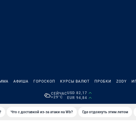
АММА
АФИША
ГОРОСКОП
КУРСЫ ВАЛЮТ
ПРОБКИ
ZODY
И
USD 82,17
СЕЙЧАС
+29°C
EUR 94,84
?
Что с доставкой из-за атаки на Wb?
Где отдохнуть этим летом