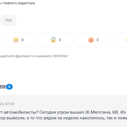
ь главного редактора
ТБО
0
0
0
ыделите фрагмент и нажмите Ctrl+Enter
ИИ
4
23, 07:23
ут автомобилисты? Сегодня утром вышел (К.Мяготина, 68). Из 
ор вывезли, а то что рядом за неделю накопилось, так и лежи