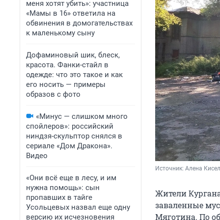
меня хотят убить»: участница
«Мамы в 16» ответила на
обвинения в домогательствах
к маленькому сыну
Дофаминовый шик, блеск,
красота. Фанки-стайл в
одежде: что это такое и как
его носить — примеры
образов с фото
«Минус — слишком много
спойлеров»: российский
ниндзя-скульптор снялся в
сериале «Дом Дракона».
Видео
Источник: 
Алена Кисе
«Они всё еще в лесу, и им
нужна помощь»: сын
Жители Кургана
пропавших в тайге
заваленные мус
Усольцевых назвал еще одну
Мяготина. По о
версию их исчезновения