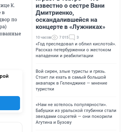
известно о сестре Вани
ице К.
Дмитриенко,
 в
оскандалившейся на
двор по
концерте в «Лужниках»
ра)
кованные
10 часов
7 015
3
«Год преследовал и облил кислотой».
Рассказ петербурженки о жестоком
нападении и реабилитации
Вой сирен, злые туристы и грязь.
орой
Стоит ли ехать в самый большой
аквапарк в Геленджике — мнение
туристки
«Нам не хотелось популярности».
Бабушки из уральской глубинки стали
звездами соцсетей — они покорили
Агутина и Бузову