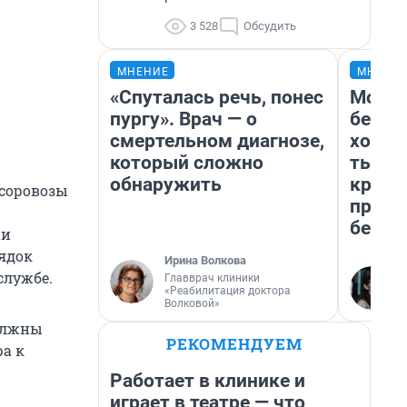
3 528
Обсудить
МНЕНИЕ
МНЕНИ
«Спуталась речь, понес
Мой б
пургу». Врач — о
береж
смертельном диагнозе,
хотел
который сложно
тысяч
обнаружить
креди
усоровозы
приех
безоп
ии
ядок
Ирина Волкова
службе.
Главврач клиники
«Реабилитация доктора
Волковой»
должны
РЕКОМЕНДУЕМ
а к
Работает в клинике и
играет в театре — что