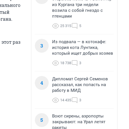
из Кургана три недели
нального
возила с собой гнездо с
стый
птенцами
гана.
25 315
5
этот раз
Из подвала — в котокафе:
3
история кота Лунтика,
который ищет добрых хозяев
18 738
3
Дипломат Сергей Семенов
4
рассказал, как попасть на
работу в МИД
14 435
3
Воют сирены, аэропорты
5
закрывают: на Урал летят
ракеты