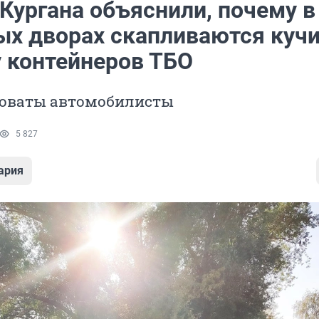
Кургана объяснили, почему в
ых дворах скапливаются куч
у контейнеров ТБО
новаты автомобилисты
5 827
ария