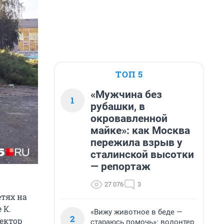
ТОП 5
«Мужчина без
1
рубашки, в
окровавленной
майке»: как Москва
пережила взрыв у
сталинской высотки
— репортаж
27 076
3
етях на
 К.
«Вижу животное в беде —
2
ектор
стараюсь помочь»: волонтер