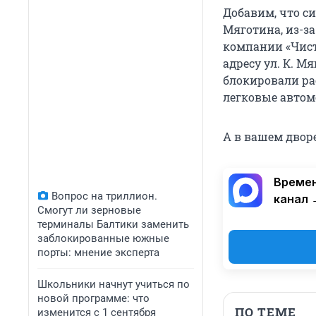
Добавим, что с
Мяготина, из-за
компании «Чист
адресу ул. К. Мя
блокировали р
легковые автом
А в вашем дворе
Времен
Вопрос на триллион.
канал 
Смогут ли зерновые
терминалы Балтики заменить
заблокированные южные
порты: мнение эксперта
Школьники начнут учиться по
новой программе: что
ПО ТЕМЕ
изменится с 1 сентября