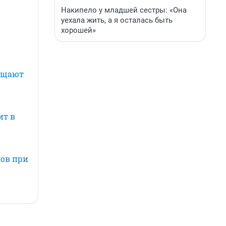
Накипело у младшей сестры: «Она
уехала жить, а я осталась быть
хорошей»
ращают
ит в
мов при