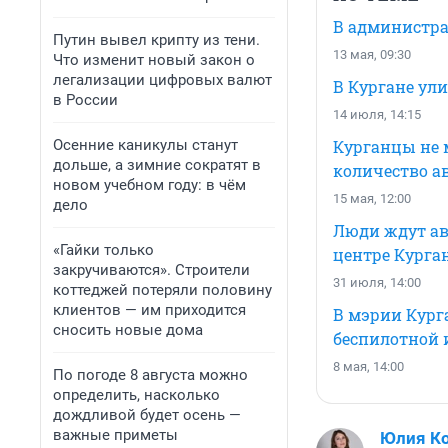
В администра
Путин вывел крипту из тени.
13 мая, 09:30
Что изменит новый закон о
легализации цифровых валют
В Кургане ул
в России
14 июля, 14:15
Осенние каникулы станут
Курганцы не м
дольше, а зимние сократят в
количество а
новом учебном году: в чём
15 мая, 12:00
дело
Люди ждут авт
«Гайки только
центре Курга
закручиваются». Строители
31 июля, 14:00
коттеджей потеряли половину
клиентов — им приходится
В мэрии Кург
сносить новые дома
беспилотной 
8 мая, 14:00
По погоде 8 августа можно
определить, насколько
дождливой будет осень —
важные приметы
Юлия К