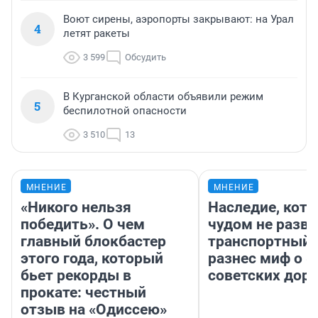
Воют сирены, аэропорты закрывают: на Урал
4
летят ракеты
3 599
Обсудить
В Курганской области объявили режим
5
беспилотной опасности
3 510
13
МНЕНИЕ
МНЕНИЕ
«Никого нельзя
Наследие, кото
победить». О чем
чудом не разва
главный блокбастер
транспортный 
этого года, который
разнес миф о 
бьет рекорды в
советских доро
прокате: честный
отзыв на «Одиссею»