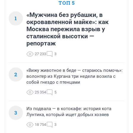
ТОП 5
«Мужчина без рубашки, в
1
окровавленной майке»: как
Москва пережила взрыв у
сталинской высотки —
репортаж
27 233
3
«Вижу животное в беде — стараюсь помочь»:
2
волонтер из Кургана три недели возила с
собой гнездо с птенцами
25 354
5
Из подвала — в котокафе: история кота
3
Лунтика, который ищет добрых хозяев
18 754
3