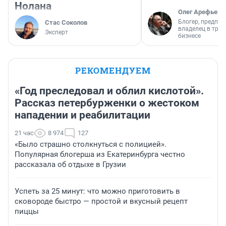
Нолана
Олег Арефьев
Блогер, предпри
Стас Соколов
владелец в тра
Эксперт
бизнесе
РЕКОМЕНДУЕМ
«Год преследовал и облил кислотой».
Рассказ петербурженки о жестоком
нападении и реабилитации
21 час
8 974
127
«Было страшно столкнуться с полицией».
Популярная блогерша из Екатеринбурга честно
рассказала об отдыхе в Грузии
Успеть за 25 минут: что можно приготовить в
сковороде быстро — простой и вкусный рецепт
пиццы