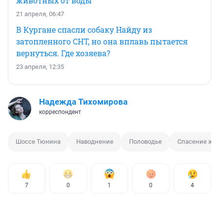
животных от воды
21 апреля, 06:47
В Кургане спасли собаку Найду из
затопленного СНТ, но она вплавь пытается
вернуться. Где хозяева?
23 апреля, 12:35
Надежда Тихомирова
корреспондент
Шоссе Тюнина
Наводнение
Половодье
Спасение жи
7
0
1
0
4