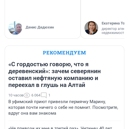
Екатерина Торо
Денис Дедюхин
директор агентс
недвижимости
РЕКОМЕНДУЕМ
«С гордостью говорю, что я
деревенский»: зачем северянин
оставил нефтяную компанию и
переехал в глушь на Алтай
10 часов
6 064
1
В уфимский приют привезли пермячку Марину,
которая почти ничего о себе не помнит. Посмотрите,
вдруг она вам знакома
«Не привози их мне в третий раз». Читинец 40 лет