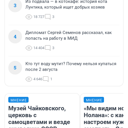
Из подвала — в котокафе: история кота
3
Лунтика, который ищет добрых хозяев
18 727
3
Дипломат Сергей Семенов рассказал, как
4
попасть на работу в МИД
14 404
3
Кто тут воду мутит? Почему нельзя купаться
5
после 2 августа
4 646
1
МНЕНИЕ
МНЕНИЕ
Музей Чайковского,
«Мы видим нов
церковь с
Нолана»: с как
самоцветами и везде
настроем нужн