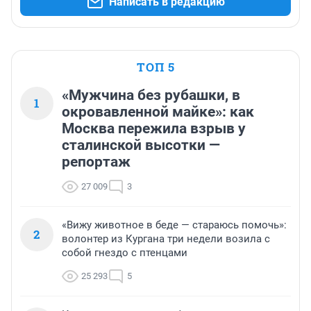
Написать в редакцию
ТОП 5
«Мужчина без рубашки, в
1
окровавленной майке»: как
Москва пережила взрыв у
сталинской высотки —
репортаж
27 009
3
«Вижу животное в беде — стараюсь помочь»:
2
волонтер из Кургана три недели возила с
собой гнездо с птенцами
25 293
5