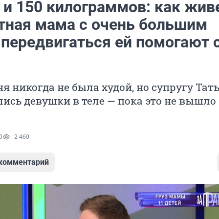
 и 150 килограммов: как жив
тная мама с очень большим
 передвигаться ей помогают 
я никогда не была худой, но супругу Тат
ись девушки в теле — пока это не вышло
0
2 460
 комментарий