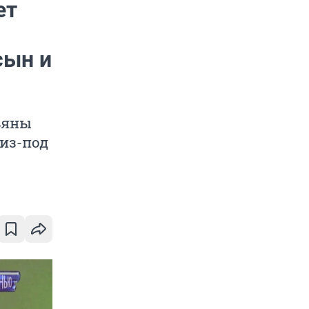
ет
сын и
ьяны
 из-под