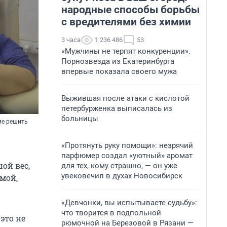
народные способы борьбы
с вредителями без химии
3 часа
1 236 486
53
«Мужчины не терпят конкуренции».
Порнозвезда из Екатеринбурга
впервые показала своего мужа
Выжившая после атаки с кислотой
петербурженка выписалась из
больницы
ме решить
«Протянуть руку помощи»: незрячий
парфюмер создал «уютный» аромат
ой вес,
для тех, кому страшно, — он уже
увековечил в духах Новосибирск
мой,
«Девчонки, вы испытываете судьбу»:
что творится в подпольной
это не
рюмочной на Березовой в Рязани —