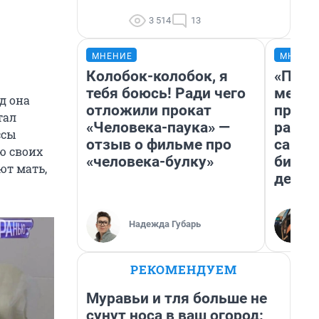
3 514
13
МНЕНИЕ
МНЕНИ
Колобок-колобок, я
«Поку
тебя боюсь! Ради чего
мешке
д она
отложили прокат
предп
тал
«Человека-паука» —
расска
ссы
отзыв о фильме про
самом
ю своих
«человека-булку»
бизне
ют мать,
дешев
Надежда Губарь
РЕКОМЕНДУЕМ
Муравьи и тля больше не
сунут носа в ваш огород: