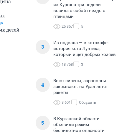
нщина
из Кургана три недели
возила с собой гнездо с
ак
птенцами
а»
25 357
5
их детей.
Из подвала — в котокафе:
3
история кота Лунтика,
который ищет добрых хозяев
18 758
3
Воют сирены, аэропорты
4
закрывают: на Урал летят
ракеты
3 601
Обсудить
В Курганской области
5
объявили режим
беспилотной опасности