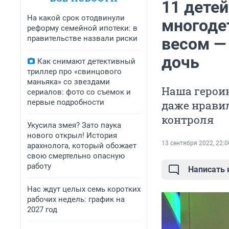
11 детей
На какой срок отодвинули
многоде
реформу семейной ипотеки: в
правительстве назвали риски
весом —
дочь
Как снимают детективный
триллер про «свинцового
маньяка» со звездами
Наша героин
сериалов: фото со съемок и
первые подробности
даже нравил
контроля
Укусила змея? Зато паука
нового открыл! История
13 сентября 2022, 22:0
арахнолога, который обожает
свою смертельно опасную
работу
Написать
Нас ждут целых семь коротких
рабочих недель: график на
2027 год