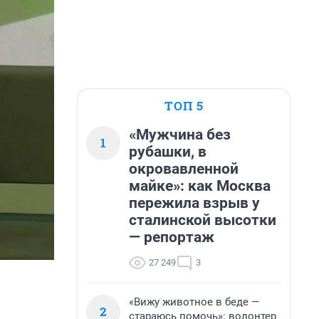
ТОП 5
«Мужчина без
1
рубашки, в
окровавленной
майке»: как Москва
пережила взрыв у
сталинской высотки
— репортаж
27 249
3
«Вижу животное в беде —
2
стараюсь помочь»: волонтер