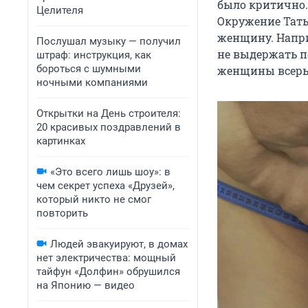
было критично. 
Целителя
Окружение Тать
женщину. Напри
Послушал музыку — получил
не выдержать п
штраф: инструкция, как
бороться с шумными
женщины всерь
ночными компаниями
Открытки на День строителя:
20 красивых поздравлений в
картинках
«Это всего лишь шоу»: в
чем секрет успеха «Друзей»,
который никто не смог
повторить
Людей эвакуируют, в домах
нет электричества: мощный
тайфун «Долфин» обрушился
на Японию — видео