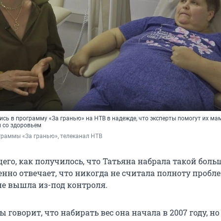
ись в программу «За гранью» на НТВ в надежде, что эксперты помогут их ма
м со здоровьем
граммы «За гранью», телеканал НТВ
его, как получилось, что Татьяна набрала такой больш
но отвечает, что никогда не считала полноту пробле
не вышла из-под контроля.
говорит, что набирать вес она начала в 2007 году, но 