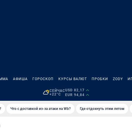
АММА
АФИША
ГОРОСКОП
КУРСЫ ВАЛЮТ
ПРОБКИ
ZODY
И
USD 82,17
СЕЙЧАС
+22°C
EUR 94,84
?
Что с доставкой из-за атаки на Wb?
Где отдохнуть этим летом
И