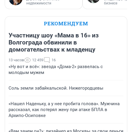
недвижимости
бизнесе
РЕКОМЕНДУЕМ
Участницу шоу «Мама в 16» из
Волгограда обвинили в
домогательствах к младенцу
13 часов
12 459
16
«Ну вот и всё»: звезда «Дома-2» развелась с
молодым мужем
Соль земли забайкальской. Нижегородцевы
«Нашел Наденьку, а у нее пробита голова». Мужчина
рассказал, как потерял жену при атаке БПЛА в
Архипо-Осиповке
«Вам зачем он?»: дизайнер из Москвы за свои деньги