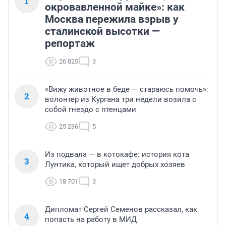
1
окровавленной майке»: как
Москва пережила взрыв у
сталинской высотки —
репортаж
26 825
3
«Вижу животное в беде — стараюсь помочь»:
2
волонтер из Кургана три недели возила с
собой гнездо с птенцами
25 236
5
Из подвала — в котокафе: история кота
3
Лунтика, который ищет добрых хозяев
18 701
3
Дипломат Сергей Семенов рассказал, как
4
попасть на работу в МИД