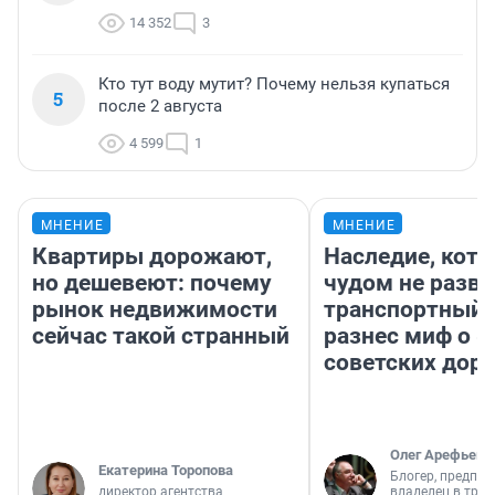
14 352
3
Кто тут воду мутит? Почему нельзя купаться
5
после 2 августа
4 599
1
МНЕНИЕ
МНЕНИЕ
Квартиры дорожают,
Наследие, кото
но дешевеют: почему
чудом не разва
рынок недвижимости
транспортный 
сейчас такой странный
разнес миф о 
советских доро
Олег Арефьев
Екатерина Торопова
Блогер, предпри
директор агентства
владелец в тра