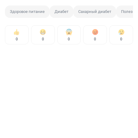
Здоровое питание
Диабет
Сахарный диабет
Полезны
0
0
0
0
0