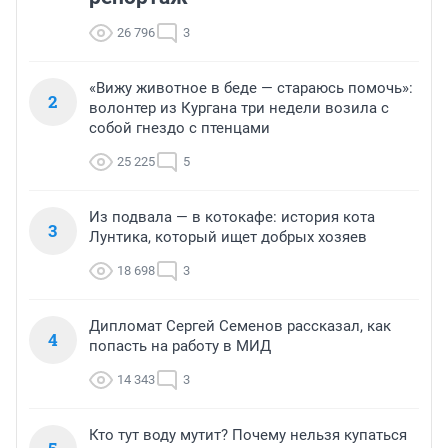
26 796
3
«Вижу животное в беде — стараюсь помочь»:
2
волонтер из Кургана три недели возила с
собой гнездо с птенцами
25 225
5
Из подвала — в котокафе: история кота
3
Лунтика, который ищет добрых хозяев
18 698
3
Дипломат Сергей Семенов рассказал, как
4
попасть на работу в МИД
14 343
3
Кто тут воду мутит? Почему нельзя купаться