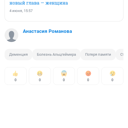
новый глава — женщина
4 июня, 15:57
Анастасия Романова
Деменция
Болезнь Альцгеймера
Потеря памяти
Ста
0
0
0
0
0