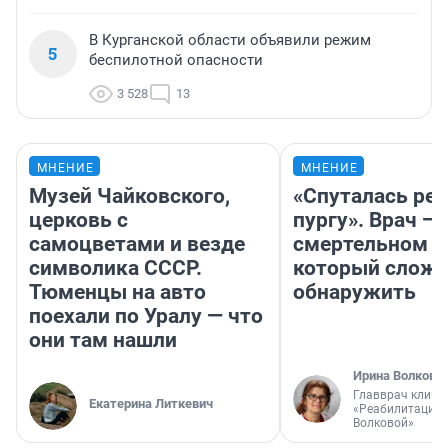
В Курганской области объявили режим
5
беспилотной опасности
3 528
13
МНЕНИЕ
МНЕНИЕ
Музей Чайковского,
«Спуталась реч
церковь с
пургу». Врач — 
самоцветами и везде
смертельном д
символика СССР.
который слож
Тюменцы на авто
обнаружить
поехали по Уралу — что
они там нашли
Ирина Волкова
Главврач клини
Екатерина Литкевич
«Реабилитация 
Волковой»