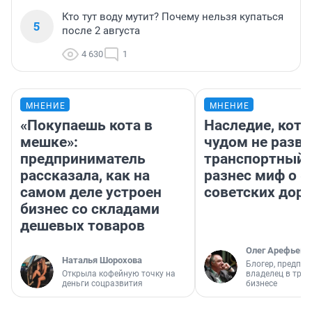
Кто тут воду мутит? Почему нельзя купаться
5
после 2 августа
4 630
1
МНЕНИЕ
МНЕНИЕ
«Покупаешь кота в
Наследие, кото
мешке»:
чудом не разва
предприниматель
транспортный 
рассказала, как на
разнес миф о 
самом деле устроен
советских доро
бизнес со складами
дешевых товаров
Олег Арефьев
Наталья Шорохова
Блогер, предпри
Открыла кофейную точку на
владелец в тра
деньги соцразвития
бизнесе