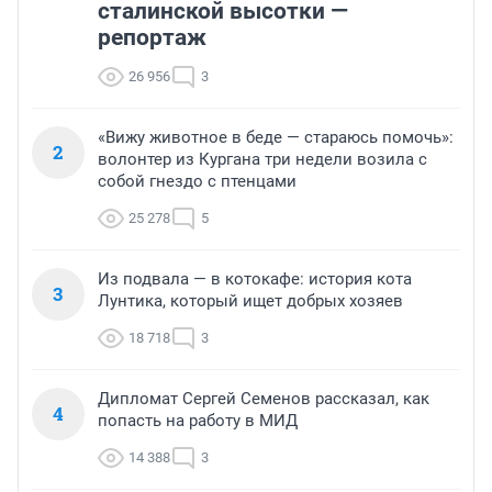
сталинской высотки —
репортаж
26 956
3
«Вижу животное в беде — стараюсь помочь»:
2
волонтер из Кургана три недели возила с
собой гнездо с птенцами
25 278
5
Из подвала — в котокафе: история кота
3
Лунтика, который ищет добрых хозяев
18 718
3
Дипломат Сергей Семенов рассказал, как
4
попасть на работу в МИД
14 388
3