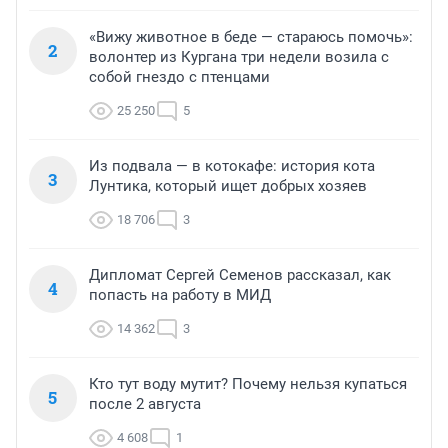
«Вижу животное в беде — стараюсь помочь»:
2
волонтер из Кургана три недели возила с
собой гнездо с птенцами
25 250
5
Из подвала — в котокафе: история кота
3
Лунтика, который ищет добрых хозяев
18 706
3
Дипломат Сергей Семенов рассказал, как
4
попасть на работу в МИД
14 362
3
Кто тут воду мутит? Почему нельзя купаться
5
после 2 августа
4 608
1