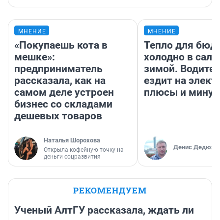
МНЕНИЕ
МНЕНИЕ
«Покупаешь кота в
Тепло для бюд
мешке»:
холодно в сало
предприниматель
зимой. Водител
рассказала, как на
ездит на элект
самом деле устроен
плюсы и мину
бизнес со складами
дешевых товаров
Наталья Шорохова
Денис Дедюхи
Открыла кофейную точку на
деньги соцразвития
РЕКОМЕНДУЕМ
Ученый АлтГУ рассказала, ждать ли