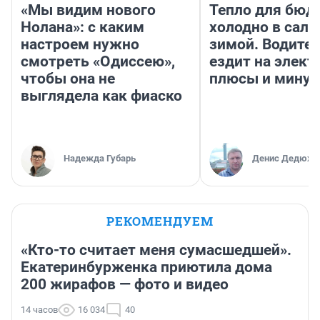
«Мы видим нового
Тепло для бюд
Нолана»: с каким
холодно в сало
настроем нужно
зимой. Водител
смотреть «Одиссею»,
ездит на элект
чтобы она не
плюсы и мину
выглядела как фиаско
Надежда Губарь
Денис Дедюхи
РЕКОМЕНДУЕМ
«Кто-то считает меня сумасшедшей».
Екатеринбурженка приютила дома
200 жирафов — фото и видео
14 часов
16 034
40