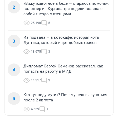
«Вижу животное в беде — стараюсь помочь»:
2
волонтер из Кургана три недели возила с
собой гнездо с птенцами
25 198
5
Из подвала — в котокафе: история кота
3
Лунтика, который ищет добрых хозяев
18 675
3
Дипломат Сергей Семенов рассказал, как
4
попасть на работу в МИД
14 317
3
Кто тут воду мутит? Почему нельзя купаться
5
после 2 августа
4 559
1