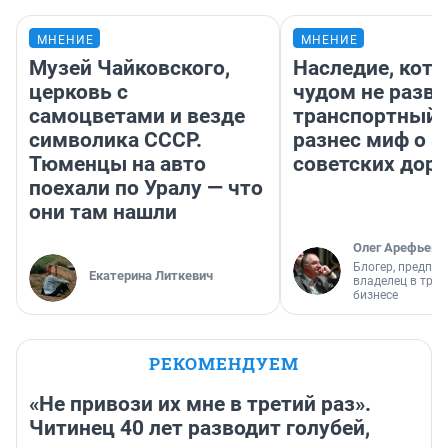
МНЕНИЕ
МНЕНИЕ
Музей Чайковского,
Наследие, кото
церковь с
чудом не разва
самоцветами и везде
транспортный 
символика СССР.
разнес миф о 
Тюменцы на авто
советских доро
поехали по Уралу — что
они там нашли
Олег Арефьев
Блогер, предпри
Екатерина Литкевич
владелец в тра
бизнесе
РЕКОМЕНДУЕМ
«Не привози их мне в третий раз».
Читинец 40 лет разводит голубей,