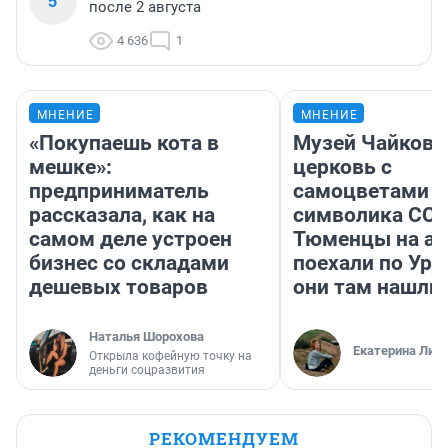
5
после 2 августа
4 636
1
МНЕНИЕ
МНЕНИЕ
«Покупаешь кота в
Музей Чайковс
мешке»:
церковь с
предприниматель
самоцветами и
рассказала, как на
символика ССС
самом деле устроен
Тюменцы на ав
бизнес со складами
поехали по Ура
дешевых товаров
они там нашли
Наталья Шорохова
Екатерина Лит
Открыла кофейную точку на
деньги соцразвития
РЕКОМЕНДУЕМ