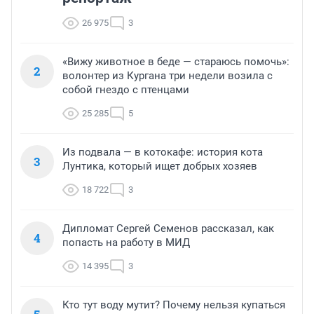
26 975
3
«Вижу животное в беде — стараюсь помочь»:
2
волонтер из Кургана три недели возила с
собой гнездо с птенцами
25 285
5
Из подвала — в котокафе: история кота
3
Лунтика, который ищет добрых хозяев
18 722
3
Дипломат Сергей Семенов рассказал, как
4
попасть на работу в МИД
14 395
3
Кто тут воду мутит? Почему нельзя купаться