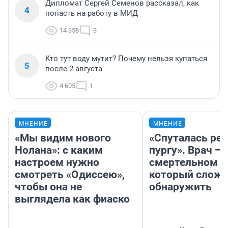
Дипломат Сергей Семенов рассказал, как
4
попасть на работу в МИД
14 358
3
Кто тут воду мутит? Почему нельзя купаться
5
после 2 августа
4 605
1
МНЕНИЕ
МНЕНИЕ
«Мы видим нового
«Спуталась реч
Нолана»: с каким
пургу». Врач — 
настроем нужно
смертельном д
смотреть «Одиссею»,
который слож
чтобы она не
обнаружить
выглядела как фиаско