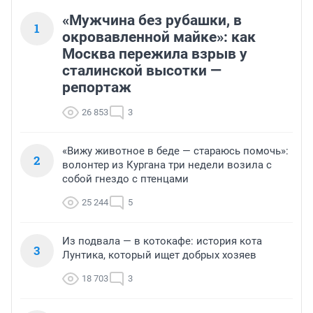
«Мужчина без рубашки, в
1
окровавленной майке»: как
Москва пережила взрыв у
сталинской высотки —
репортаж
26 853
3
«Вижу животное в беде — стараюсь помочь»:
2
волонтер из Кургана три недели возила с
собой гнездо с птенцами
25 244
5
Из подвала — в котокафе: история кота
3
Лунтика, который ищет добрых хозяев
18 703
3