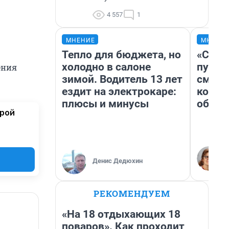
4 557
1
МНЕНИЕ
МНЕНИ
Тепло для бюджета, но
«Спут
холодно в салоне
пургу»
ения
зимой. Водитель 13 лет
смерт
ездит на электрокаре:
котор
плюсы и минусы
обнар
орой
Денис Дедюхин
РЕКОМЕНДУЕМ
«На 18 отдыхающих 18
поваров». Как проходит