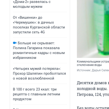
«Дома-2» развелась с
молодым мужем
От «Вишенки» до
«Черемушек»: в дачных
поселках Курганской области
запустили сеть 4G
Больше не скрывает:
Полина Гагарина показала
романтичные кадры с новым
избранником
Коммунальщики устран
отключение воды
«Четырех мужей потеряла»:
Источник: 
Дарья Селен
Прохор Шаляпин проболтался
о новой возлюбленной
Десятки домов в
холодной воды.
В 100 г всего 23 ккал: три
Петрова, 124, у
рецепта с главным летним
продуктом
Без воды остал