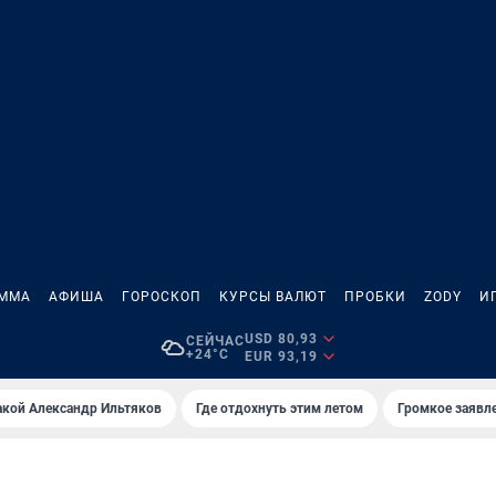
АММА
АФИША
ГОРОСКОП
КУРСЫ ВАЛЮТ
ПРОБКИ
ZODY
И
USD 80,93
СЕЙЧАС
+24°C
EUR 93,19
акой Александр Ильтяков
Где отдохнуть этим летом
Громкое заявл