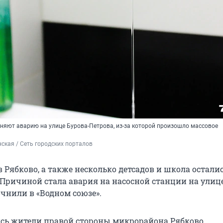
яют аварию на улице Бурова-Петрова, из-за которой произошло массовое
ская / Сеть городских порталов
 Рябково, а также несколько детсадов и школа осталис
 Причиной стала авария на насосной станции на улиц
точнили в «Водном союзе».
ись жители правой стороны микрорайона Рябково,