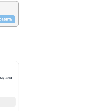
равить
ему для