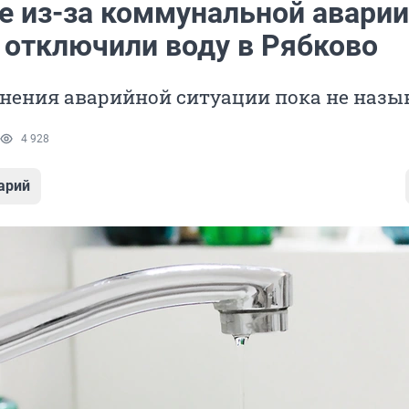
не из-за коммунальной аварии
 отключили воду в Рябково
анения аварийной ситуации пока не наз
4 928
арий