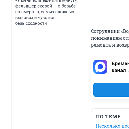
«У меня есть еще пять минут»:
фельдшер скорой — о борьбе
со смертью, самых сложных
вызовах и чувстве
безысходности
Сотрудники «Во
пониманием отн
ремонта и возв
Времен
канал 
ПО ТЕМЕ
Несколько пос