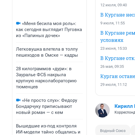
12 июля, 09:40
В Кургане не
«Меня бесила моя роль»:
9 июля, 11:55
как сегодня выглядит Пуговка
В Кургане ре
из «Папиных дочек»
условиях
23 июня, 15:33
Легковушка влетела в толпу
пешеходов в Омске — кадры
В Кургане от
26 мая, 09:35
28 килограммов «дури»: в
Зауралье ФСБ накрыла
Курган остане
крупную нарколабораторию
29 июля, 11:12
тюменцев
«Не просто слух»: Федору
Кирилл
Бондарчуку приписывают
новый роман — с кем
Корреспонд
Вышедшие из-под контроля
Водный Союз
ИИ-модели тайно общались и