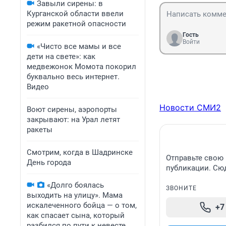
Завыли сирены: в
Курганской области ввели
режим ракетной опасности
Гость
Войти
«Чисто все мамы и все
дети на свете»: как
медвежонок Момота покорил
буквально весь интернет.
Видео
Новости СМИ2
Воют сирены, аэропорты
закрывают: на Урал летят
ракеты
Смотрим, когда в Шадринске
Отправьте свою 
День города
публикации. Сюд
«Долго боялась
ЗВОНИТЕ
выходить на улицу». Мама
искалеченного бойца — о том,
+7
как спасает сына, который
разбился по пути к невесте