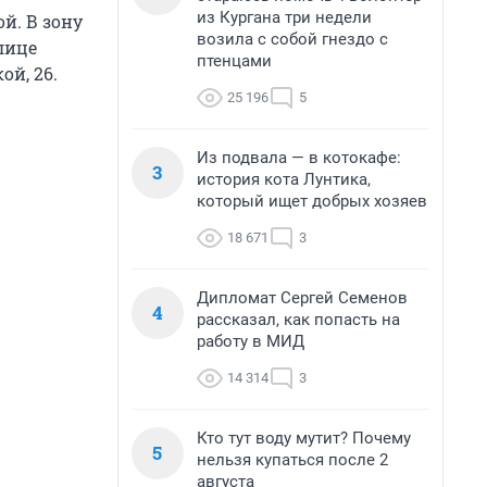
из Кургана три недели
й. В зону
возила с собой гнездо с
лице
птенцами
ой, 26.
25 196
5
Из подвала — в котокафе:
3
история кота Лунтика,
который ищет добрых хозяев
18 671
3
Дипломат Сергей Семенов
4
рассказал, как попасть на
работу в МИД
14 314
3
Кто тут воду мутит? Почему
5
нельзя купаться после 2
августа