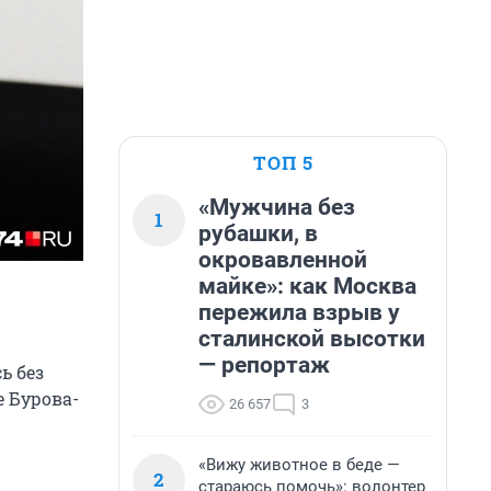
ТОП 5
«Мужчина без
1
рубашки, в
окровавленной
майке»: как Москва
пережила взрыв у
сталинской высотки
— репортаж
ь без
е Бурова-
26 657
3
«Вижу животное в беде —
2
стараюсь помочь»: волонтер