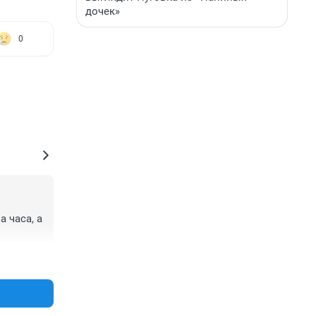
дочек»
0
часа, а 
+0
–0