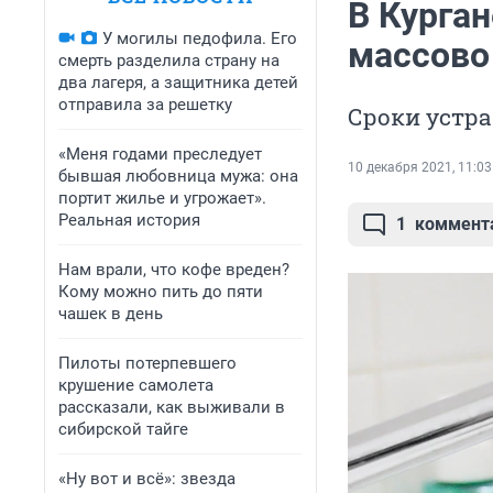
В Курга
У могилы педофила. Его
массово
смерть разделила страну на
два лагеря, а защитника детей
отправила за решетку
Сроки устр
«Меня годами преследует
10 декабря 2021, 11:03
бывшая любовница мужа: она
портит жилье и угрожает».
Реальная история
1
коммент
Нам врали, что кофе вреден?
Кому можно пить до пяти
чашек в день
Пилоты потерпевшего
крушение самолета
рассказали, как выживали в
сибирской тайге
«Ну вот и всё»: звезда