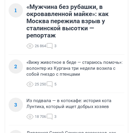
«Мужчина без рубашки, в
1
окровавленной майке»: как
Москва пережила взрыв у
сталинской высотки —
репортаж
26 864
3
«Вижу животное в беде — стараюсь помочь»:
2
волонтер из Кургана три недели возила с
собой гнездо с птенцами
25 250
5
Из подвала — в котокафе: история кота
3
Лунтика, который ищет добрых хозяев
18 706
3