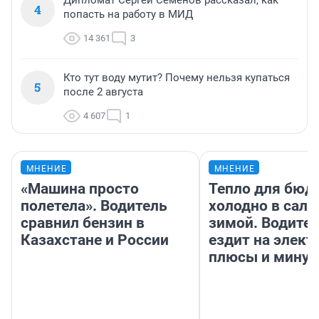
Дипломат Сергей Семенов рассказал, как
4
попасть на работу в МИД
14 361
3
Кто тут воду мутит? Почему нельзя купаться
5
после 2 августа
4 607
1
МНЕНИЕ
МНЕНИЕ
«Машина просто
Тепло для бюд
полетела». Водитель
холодно в сало
сравнил бензин в
зимой. Водител
Казахстане и России
ездит на элект
плюсы и мину