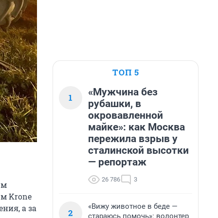
ТОП 5
«Мужчина без
1
рубашки, в
окровавленной
майке»: как Москва
пережила взрыв у
сталинской высотки
— репортаж
26 786
3
-м
ом Krone
«Вижу животное в беде —
ния, а за
2
стараюсь помочь»: волонтер