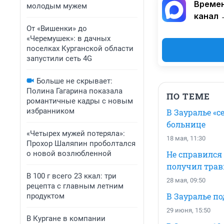
Времен
молодым мужем
канал 
От «Вишенки» до
«Черемушек»: в дачных
поселках Курганской области
запустили сеть 4G
Больше не скрывает:
Полина Гагарина показала
ПО ТЕМЕ
романтичные кадры с новым
избранником
В Зауралье «с
больнице
«Четырех мужей потеряла»:
18 мая, 11:30
Прохор Шаляпин проболтался
о новой возлюбленной
Не справился 
получил тра
В 100 г всего 23 ккал: три
28 мая, 09:50
рецепта с главным летним
В Зауралье по
продуктом
29 июня, 15:50
В Кургане в компании