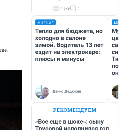
4 579
1
МНЕНИЕ
МНЕНИ
Тепло для бюджета, но
Музей
холодно в салоне
церко
зимой. Водитель 13 лет
самоц
ве,
ездит на электрокаре:
симво
плюсы и минусы
Тюмен
поеха
они т
Денис Дедюхин
РЕКОМЕНДУЕМ
«Все еще в шоке»: сыну
Трусовой исполнился год