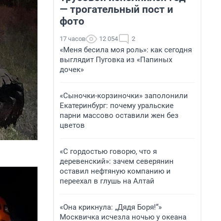
— трогательный пост и
фото
17 часов
12 054
2
«Меня бесила моя роль»: как сегодня
выглядит Пуговка из «Папиных
дочек»
«Сыночки-корзиночки» заполонили
Екатеринбург: почему уральские
парни массово оставили жен без
цветов
«С гордостью говорю, что я
деревенский»: зачем северянин
оставил нефтяную компанию и
переехал в глушь на Алтай
«Она крикнула: „Дядя Боря!“»
Москвичка исчезла ночью у океана