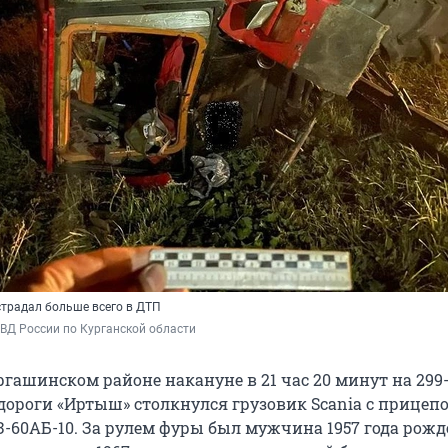
страдал больше всего в ДТП
Д России по Курганской области
ргашинском районе накануне в 21 час 20 минут на 299
дороги «Иртыш» столкнулся грузовик Scania с прицеп
-60АБ-10. За рулем фуры был мужчина 1957 года рожде