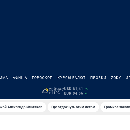
АММА
АФИША
ГОРОСКОП
КУРСЫ ВАЛЮТ
ПРОБКИ
ZODY
И
USD 81,41
СЕЙЧАС
+11°C
EUR 94,06
акой Александр Ильтяков
Где отдохнуть этим летом
Громкое заявл