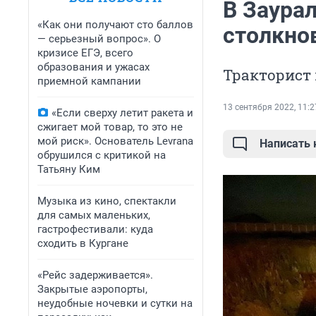
В Заурал
«Как они получают сто баллов
столкно
— серьезный вопрос». О
кризисе ЕГЭ, всего
образования и ужасах
Тракторист 
приемной кампании
13 сентября 2022, 11:2
«Если сверху летит ракета и
сжигает мой товар, то это не
мой риск». Основатель Levrana
Написать
обрушился с критикой на
Татьяну Ким
Музыка из кино, спектакли
для самых маленьких,
гастрофестивали: куда
сходить в Кургане
«Рейс задерживается».
Закрытые аэропорты,
неудобные ночевки и сутки на