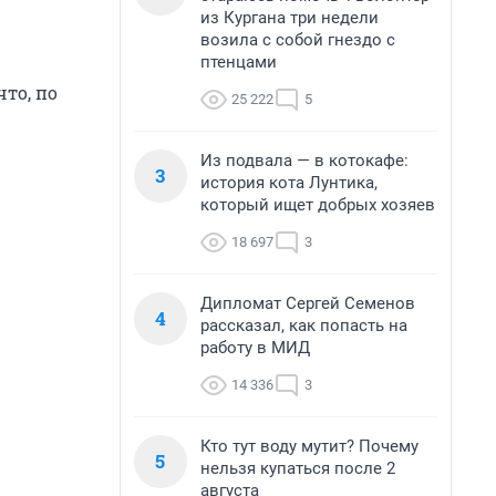
из Кургана три недели
возила с собой гнездо с
птенцами
то, по
25 222
5
Из подвала — в котокафе:
3
история кота Лунтика,
который ищет добрых хозяев
18 697
3
Дипломат Сергей Семенов
4
рассказал, как попасть на
работу в МИД
14 336
3
Кто тут воду мутит? Почему
5
нельзя купаться после 2
августа