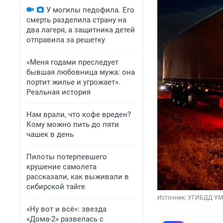
У могилы педофила. Его
смерть разделила страну на
два лагеря, а защитника детей
отправила за решетку
«Меня годами преследует
бывшая любовница мужа: она
портит жилье и угрожает».
Реальная история
Нам врали, что кофе вреден?
Кому можно пить до пяти
чашек в день
Пилоты потерпевшего
крушение самолета
рассказали, как выживали в
сибирской тайге
Источник: 
УГИБДД УМВ
«Ну вот и всё»: звезда
«Дома-2» развелась с