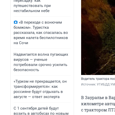
пересадку: как
путешествовать при
нестабильном небе
«В переходе с вонючим
бомжом». Туристка
рассказала, как спасалась во
время налета беспилотников
на Сочи
Надвигается волна пугающих
вирусов — ученые
потребовали срочно усилить
безопасность
Водитель трактора по
«Туризм не прекращается, он
Источник: 
УГИБДД УМВ
трансформируется»: как
россияне будут отдыхать в
августе — ответ эксперта
В Зауралье в Ва
километре авто
С 1 сентября детей будут
с трактором ЛТЗ
возить в автобусах по новым