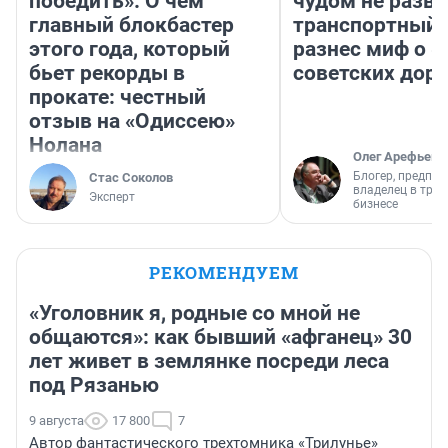
победить». О чем
чудом не разва
главный блокбастер
транспортный 
этого года, который
разнес миф о 
бьет рекорды в
советских доро
прокате: честный
отзыв на «Одиссею»
Нолана
Олег Арефьев
Блогер, предпри
Стас Соколов
владелец в тра
Эксперт
бизнесе
РЕКОМЕНДУЕМ
«Уголовник я, родные со мной не
общаются»: как бывший «афганец» 30
лет живет в землянке посреди леса
под Рязанью
9 августа
17 800
7
Автор фантастического трехтомника «Трилунье»