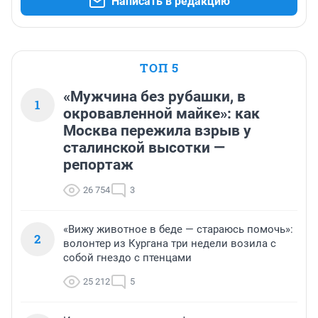
Написать в редакцию
ТОП 5
«Мужчина без рубашки, в
1
окровавленной майке»: как
Москва пережила взрыв у
сталинской высотки —
репортаж
26 754
3
«Вижу животное в беде — стараюсь помочь»:
2
волонтер из Кургана три недели возила с
собой гнездо с птенцами
25 212
5