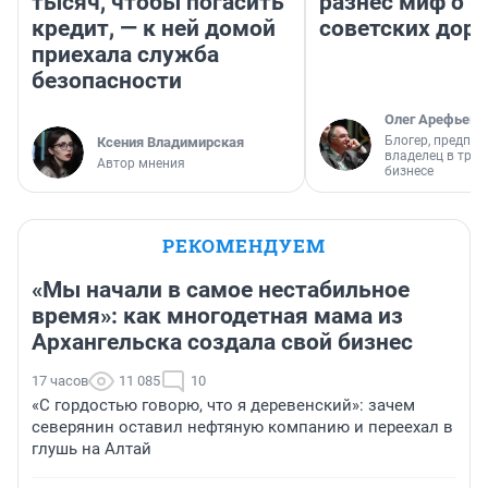
тысяч, чтобы погасить
разнес миф о 
кредит, — к ней домой
советских доро
приехала служба
безопасности
Олег Арефьев
Блогер, предпри
Ксения Владимирская
владелец в тра
Автор мнения
бизнесе
РЕКОМЕНДУЕМ
«Мы начали в самое нестабильное
время»: как многодетная мама из
Архангельска создала свой бизнес
17 часов
11 085
10
«С гордостью говорю, что я деревенский»: зачем
северянин оставил нефтяную компанию и переехал в
глушь на Алтай