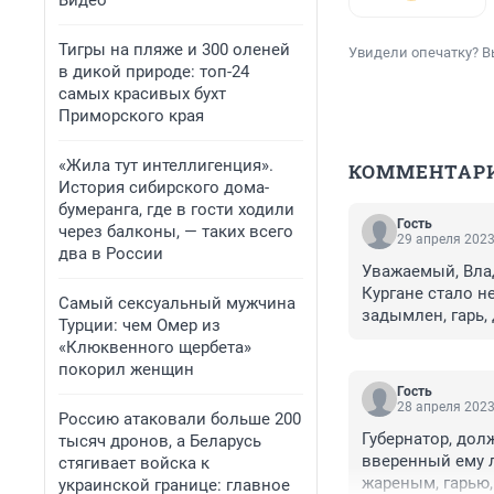
Видео
Тигры на пляже и 300 оленей
Увидели опечатку? В
в дикой природе: топ-24
самых красивых бухт
Приморского края
«Жила тут интеллигенция».
КОММЕНТАР
История сибирского дома-
бумеранга, где в гости ходили
Гость
через балконы, — таких всего
29 апреля 2023
два в России
Уважаемый, Вла
Кургане стало н
Самый сексуальный мужчина
задымлен, гарь, 
Турции: чем Омер из
раскопками,мост
«Клюквенного щербета»
транспорта нет 
покорил женщин
Лидер,авторитет
Гость
Вы,мощный орган
28 апреля 2023
Россию атаковали больше 200
ответно! На Вас 
Губернатор, дол
тысяч дронов, а Беларусь
подряд, будет к
вверенный ему л
стягивает войска к
перемен! С уваж
жареным, гарью, 
украинской границе: главное