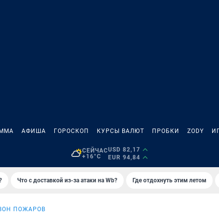
АММА
АФИША
ГОРОСКОП
КУРСЫ ВАЛЮТ
ПРОБКИ
ZODY
И
USD 82,17
СЕЙЧАС
+16°C
EUR 94,84
?
Что с доставкой из-за атаки на Wb?
Где отдохнуть этим летом
ЗОН ПОЖАРОВ