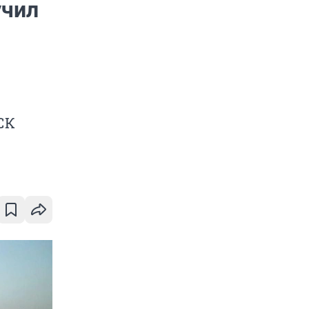
учил
СК