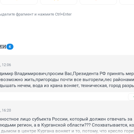
ыделите фрагмент и нажмите Ctrl+Enter
ИИ
4
, 12:06
димир Владимирович,просим Вас,Президента РФ принять меры
евозможно жить,пригороды почти все выгорели,лес районами,
дышать нечем, вода из крана воняет, техническая, город разры
ы закрыты, театры закрыты,коммуналку развалили и банкротя
нормально. Региону нужен новый губернатор, для наведения п
,военный,силовик,из полиции, пограничник, Мчс или из ФСБ, к
изатор и управленец. Чтобы уважал людей, и люди бы его у
, 16:20
уповаем, боимся за свое настоящее и будущее, горим уже 4 год
жностное лицо субъекта России, который должен отвечать за 
атастрофа, снова пожары, взрывы при этой местной власти, пр
юдьми регион, а в Курганской области??? Спохватывается, ко
ением, к Вам.
дымом в центре Кургана воняет и то, потому, что кресло горит