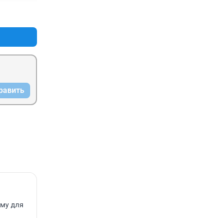
+0
–0
равить
ему для