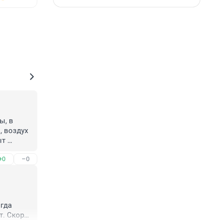
, в 
 воздух 
т 
т, 
+0
–0
орядка!
ак 
важали 
а 
осим 
гда 
. Скоро 