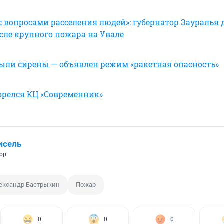
с вопросами расселения людей»: губернатор Зауралья 
сле крупного пожара на Увале
выли сирены — объявлен режим «ракетная опасность»
горелся КЦ «Современник»
исель
ор
ександр Бастрыкин
Пожар
0
0
0