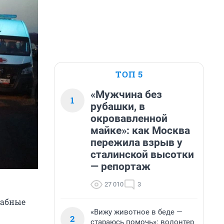
ТОП 5
«Мужчина без
1
рубашки, в
окровавленной
майке»: как Москва
пережила взрыв у
сталинской высотки
— репортаж
27 010
3
табные
«Вижу животное в беде —
2
стараюсь помочь»: волонтер