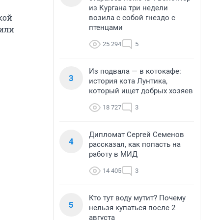
из Кургана три недели
кой
возила с собой гнездо с
птенцами
щили
25 294
5
Из подвала — в котокафе:
3
история кота Лунтика,
который ищет добрых хозяев
18 727
3
Дипломат Сергей Семенов
4
рассказал, как попасть на
работу в МИД
14 405
3
Кто тут воду мутит? Почему
5
нельзя купаться после 2
августа