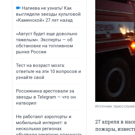
Нагиева не узнать! Как
выглядели звезды культовой
«Каменской» 27 лет назад
«Август будет еще довольно
тяжелым». Эксперты — об
обстановке на топливном
рынке России
Тест на возраст мозга:
ответьте на эти 10 вопросов и
узнайте свой
Россиянина арестовали за
звезды в Telegram — что он
натворил
Источник: 
пресс-служб
Не работают аэропорты и
27 апреля в на
мобильный интернет: в
пожары, извест
нескольких регионах
объявили ракетную опасность