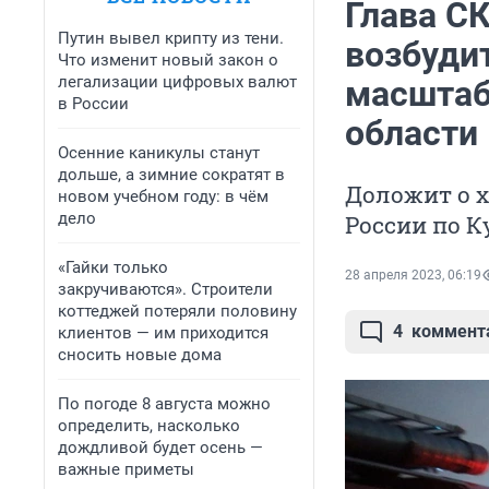
Глава С
Путин вывел крипту из тени.
возбудит
Что изменит новый закон о
легализации цифровых валют
масштаб
в России
области
Осенние каникулы станут
дольше, а зимние сократят в
Доложит о х
новом учебном году: в чём
дело
России по К
«Гайки только
28 апреля 2023, 06:19
закручиваются». Строители
коттеджей потеряли половину
4
коммент
клиентов — им приходится
сносить новые дома
По погоде 8 августа можно
определить, насколько
дождливой будет осень —
важные приметы