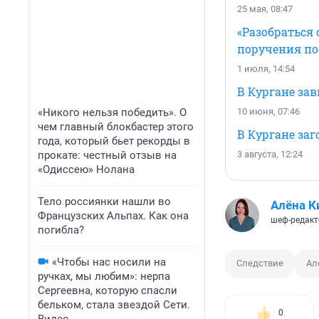
25 мая, 08:47
«Разобраться 
поручения по
1 июля, 14:54
В Кургане за
«Никого нельзя победить». О
10 июня, 07:46
чем главный блокбастер этого
В Кургане за
года, который бьет рекорды в
прокате: честный отзыв на
3 августа, 12:24
«Одиссею» Нолана
Тело россиянки нашли во
Алёна К
Французских Альпах. Как она
шеф-редакт
погибла?
«Чтобы нас носили на
Следствие
Ал
ручках, мы любим»: нерпа
Сергеевна, которую спасли
бельком, стала звездой Сети.
0