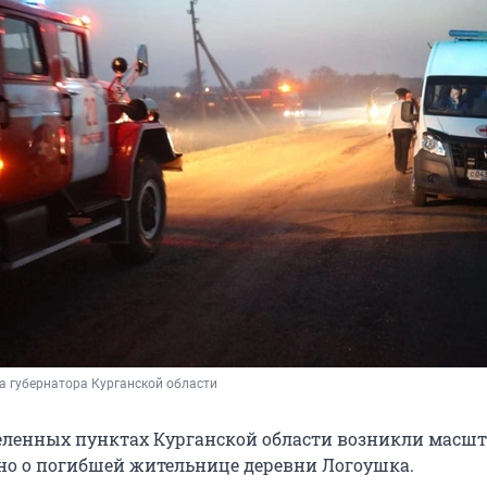
а губернатора Курганской области
селенных пунктах Курганской области возникли масш
но о погибшей жительнице деревни Логоушка.