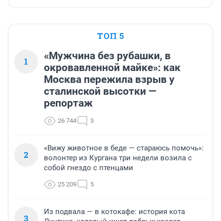
ТОП 5
«Мужчина без рубашки, в
1
окровавленной майке»: как
Москва пережила взрыв у
сталинской высотки —
репортаж
26 744
3
«Вижу животное в беде — стараюсь помочь»:
2
волонтер из Кургана три недели возила с
собой гнездо с птенцами
25 209
5
Из подвала — в котокафе: история кота
3