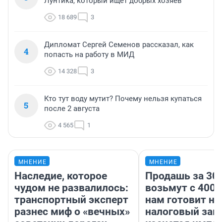
Лунтика, который ищет добрых хозяев
18 689
3
Дипломат Сергей Семенов рассказал, как
4
попасть на работу в МИД
14 328
3
Кто тут воду мутит? Почему нельзя купаться
5
после 2 августа
4 565
1
МНЕНИЕ
МНЕНИЕ
Наследие, которое
Продашь за 300
чудом не развалилось:
возьмут с 4000
транспортный эксперт
нам готовит н
разнес миф о «вечных»
налоговый зако