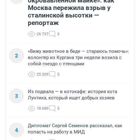
окровавленной майке»: как
Москва пережила взрыв у
сталинской высотки —
репортаж
26 737
3
«Вижу животное в беде — стараюсь помочь»:
2
волонтер из Кургана три недели возила с
собой гнездо с птенцами
25 209
5
Из подвала — в котокафе: история кота
3
Лунтика, который ищет добрых хозяев
18 689
3
Дипломат Сергей Семенов рассказал, как
4
попасть на работу в МИД