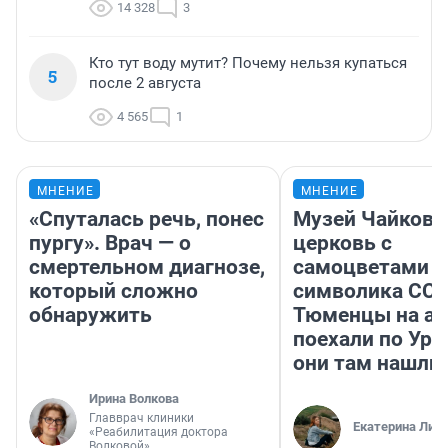
14 328
3
Кто тут воду мутит? Почему нельзя купаться
5
после 2 августа
4 565
1
МНЕНИЕ
МНЕНИЕ
«Спуталась речь, понес
Музей Чайковс
пургу». Врач — о
церковь с
смертельном диагнозе,
самоцветами и
который сложно
символика ССС
обнаружить
Тюменцы на ав
поехали по Ура
они там нашли
Ирина Волкова
Главврач клиники
Екатерина Лит
«Реабилитация доктора
Волковой»