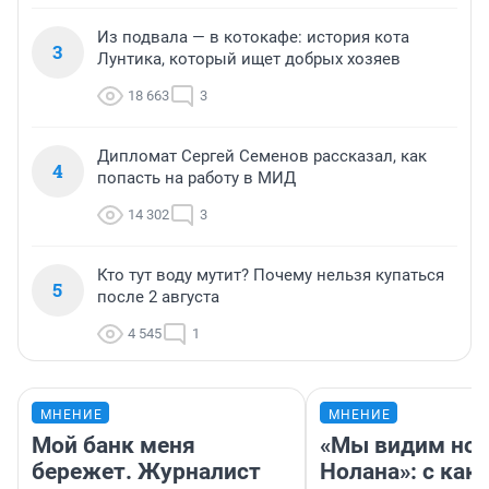
Из подвала — в котокафе: история кота
3
Лунтика, который ищет добрых хозяев
18 663
3
Дипломат Сергей Семенов рассказал, как
4
попасть на работу в МИД
14 302
3
Кто тут воду мутит? Почему нельзя купаться
5
после 2 августа
4 545
1
МНЕНИЕ
МНЕНИЕ
Мой банк меня
«Мы видим нов
бережет. Журналист
Нолана»: с как