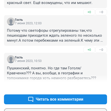
красный свет. Ещё возмущены, что им мешают.
+0
–0
Гость
7 июня 2023, 12:03
Потому что светофоры отрегулированы так,что 
пешеходам приходится ждать зеленого по несколько 
минут.А потом перебежками на зеленый.К чему эти 
регулировки.Приходится ждать зеленого на двух 
+0
–0
улицах,чтобы перейти улицу по которой одна машина 
в час проходит.Шедевр : установка пешеходного 
Гость
светофора у въездных ворот Дрожзавода.Этому 
7 июня 2023, 10:53
гению надо памятник поставить в виде светофора.
Пушкинский, понятно. Но где там Гоголя/
Кравченко??? А вы, вообще, в географии и 
топонимике города хоть немного разбираетесь???
+0
–0
Читать все комментарии