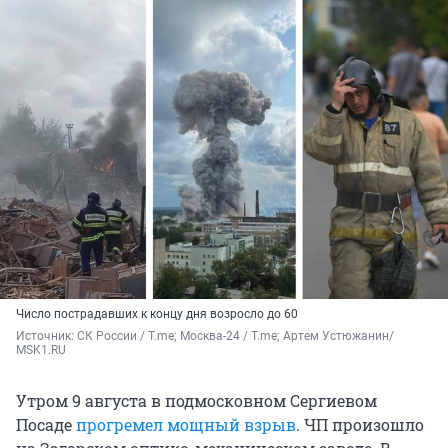
Число пострадавших к концу дня возросло до 60
Источник: 
СК России / T.me; Москва-24 / T.me; Артем Устюжанин/ 
MSK1.RU
Утром 9 августа в подмосковном Сергиевом
Посаде
прогремел мощный взрыв
. ЧП произошло