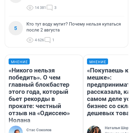
14 381
3
Кто тут воду мутит? Почему нельзя купаться
5
после 2 августа
4 626
1
МНЕНИЕ
МНЕНИЕ
«Никого нельзя
«Покупаешь ко
победить». О чем
мешке»:
главный блокбастер
предпринимат
этого года, который
рассказала, как
бьет рекорды в
самом деле ус
прокате: честный
бизнес со скл
отзыв на «Одиссею»
дешевых това
Нолана
Наталья Шорох
Стас Соколов