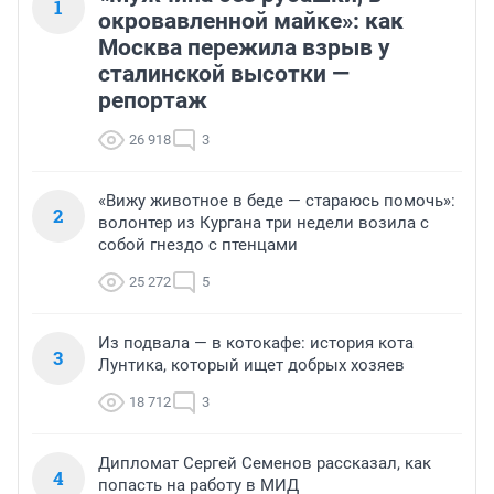
1
окровавленной майке»: как
Москва пережила взрыв у
сталинской высотки —
репортаж
26 918
3
«Вижу животное в беде — стараюсь помочь»:
2
волонтер из Кургана три недели возила с
собой гнездо с птенцами
25 272
5
Из подвала — в котокафе: история кота
3
Лунтика, который ищет добрых хозяев
18 712
3
Дипломат Сергей Семенов рассказал, как
4
попасть на работу в МИД