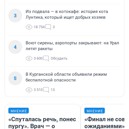
Из подвала — в котокафе: история кота
3
Лунтика, который ищет добрых хозяев
18 754
3
Воют сирены, аэропорты закрывают: на Урал
4
летят ракеты
3 600
Обсудить
В Курганской области объявили режим
5
беспилотной опасности
3 510
13
МНЕНИЕ
МНЕНИЕ
«Спуталась речь, понес
«Финал не совп
пургу». Врач — о
ожиданиями»: 