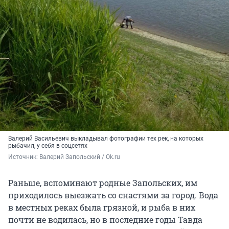
Валерий Васильевич выкладывал фотографии тех рек, на которых
рыбачил, у себя в соцсетях
Источник: 
Валерий Запольский / Ok.ru
Раньше, вспоминают родные Запольских, им
приходилось выезжать со снастями за город. Вода
в местных реках была грязной, и рыба в них
почти не водилась, но в последние годы Тавда