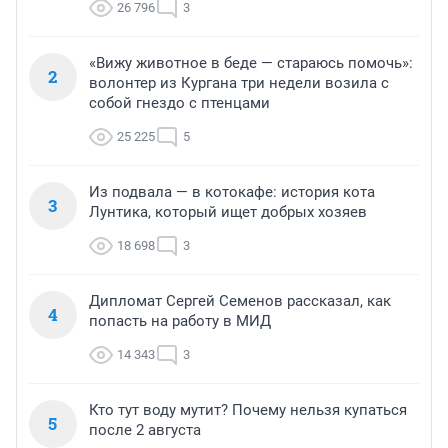
26 796
3
«Вижу животное в беде — стараюсь помочь»:
2
волонтер из Кургана три недели возила с
собой гнездо с птенцами
25 225
5
Из подвала — в котокафе: история кота
3
Лунтика, который ищет добрых хозяев
18 698
3
Дипломат Сергей Семенов рассказал, как
4
попасть на работу в МИД
14 343
3
Кто тут воду мутит? Почему нельзя купаться
5
после 2 августа