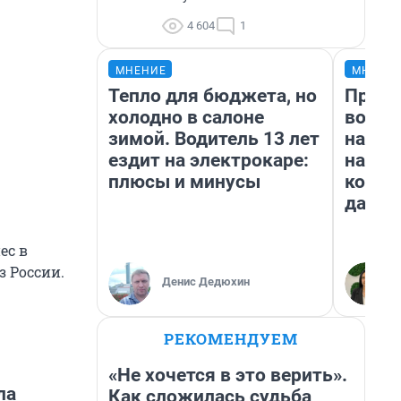
4 604
1
МНЕНИЕ
МНЕНИ
Тепло для бюджета, но
Прода
холодно в салоне
возьм
зимой. Водитель 13 лет
нам г
ездит на электрокаре:
налог
плюсы и минусы
косне
даже 
ес в
з России.
Денис Дедюхин
РЕКОМЕНДУЕМ
«Не хочется в это верить».
ла
Как сложилась судьба