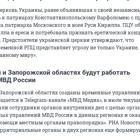
ерковь Украины, ранее объявившая о своей независим
ь к патриарху Константинопольскому Варфоломею с п
а патриарха Московского и всея Руси Кирилла. ПЦУ о
лла в ереси и потребовала признать еретической ко
». Предстоятели украинской церкви утверждают, что
еменной РПЦ представляет угрозу не только Украине, 
авному миру».
 и Запорожской областях будут работать
МВД России
 Запорожской областях созданы временные управлен
бщается в Telegram-канале «МВД Медиа», в июле текуще
ли сотрудники органов внутренних дел с целью орг
ых управлений МВД России в данных регионах и ока
помощи местным органам правопорядка». РИА Новост
территориальные органы в двух регионах еще формиру