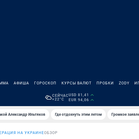
АММА
АФИША
ГОРОСКОП
КУРСЫ ВАЛЮТ
ПРОБКИ
ZODY
И
USD 81,41
СЕЙЧАС
+22°C
EUR 94,06
акой Александр Ильтяков
Где отдохнуть этим летом
Громкое заявл
ЕРАЦИЯ НА УКРАИНЕ
ОБЗОР