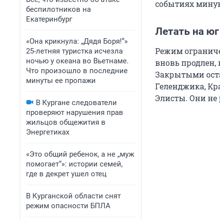
событиях минув
беспилотников на
Екатеринбург
Летать на юг
«Она крикнула: „Дядя Боря!“»
Режим ограниче
25-летняя туристка исчезла
ночью у океана во Вьетнаме.
вновь продлен, 
Что произошло в последние
Закрытыми оста
минуты ее пропажи
Геленджика, Кра
Элисты. Они не 
В Кургане следователи
проверяют нарушения прав
жильцов общежития в
Энергетиках
«Это общий ребенок, а не „муж
помогает“»: истории семей,
где в декрет ушел отец
В Курганской области снят
режим опасности БПЛА