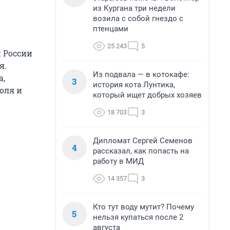
из Кургана три недели
возила с собой гнездо с
птенцами
25 243
5
и России
я.
Из подвала — в котокафе:
а,
3
история кота Лунтика,
оля и
который ищет добрых хозяев
18 703
3
Дипломат Сергей Семенов
4
рассказал, как попасть на
работу в МИД
14 357
3
Кто тут воду мутит? Почему
5
нельзя купаться после 2
августа