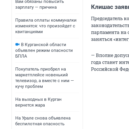
Вам обязаны повысить
Клишас заяв
зарплату — причина
Председатель к
Правила оплаты коммуналки
законодательст
изменятся: что произойдет с
квитанциями
парламента на 
заняться «инте
В Курганской области
объявлен режим опасности
— Вполне допус
БПЛА
года станет ин
Российской Феде
Покупатель приобрел на
маркетплейсе новенький
телевизор, а вместе с ним —
кучу проблем
На выходных в Курган
вернется жара
На Урале снова объявлена
беспилотная опасность