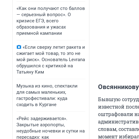
«Как они получают сто баллов
— серьезный вопрос». О
кризисе ЕГЭ, всего
образования и ужасах
приемной кампании
«Если сверху летит ракета и
сжигает мой товар, то это не
мой риск». Основатель Levrana
обрушился с критикой на
Татьяну Ким
Музыка из кино, спектакли
Овсянникову
для самых маленьких,
гастрофестивали: куда
Бывшую сотрудн
сходить в Кургане
известной посл
оштрафовали на 
«Рейс задерживается».
административн
Закрытые аэропорты,
словам, составл
неудобные ночевки и сутки на
момент избирал
пересадку: как