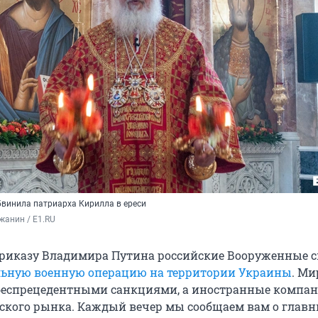
бвинила патриарха Кирилла в ереси
жанин / E1.RU
приказу Владимира Путина российские Вооруженные 
ьную военную операцию на территории Украины
. Ми
 беспрецедентными санкциями, а иностранные компа
йского рынка. Каждый вечер мы сообщаем вам о глав