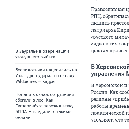
Православная ц
РПЦ, обратилас
лишить престол
патриарха Кири
«русского мира
«идеология совр
целому правосл
В Зауралье в озере нашли
утонувшего рыбака
В Херсонской
Беспилотники нацелились на
управления 
Урал: дрон ударил по складу
Wildberries — кадры
В Херсонской и
России. Как соо
Попали в склад, сотрудники
регионы «прибы
сбегали в лес. Как
работы временн
Екатеринбург пережил атаку
БПЛА — следили в режиме
практической 
онлайн
уточняет, что 