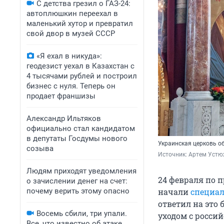
С детства грезил о ГАЗ-24:
автоплюшкин переехал в
маленький хутор и превратил
свой двор в музей СССР
«Я ехал в никуда»:
геодезист уехал в Казахстан с
4 тысячами рублей и построил
бизнес с нуля. Теперь он
продает франшизы
Александр Ильтяков
официально стал кандидатом
в депутаты Госдумы нового
Украинская церковь о
созыва
Источник: 
Артем Устю
Людям приходят уведомления
24 февраля по 
о зачислении денег на счет:
почему верить этому опасно
начали
специал
ответил на это
Восемь сбили, три упали.
уходом с росси
Все, что известно об атаке