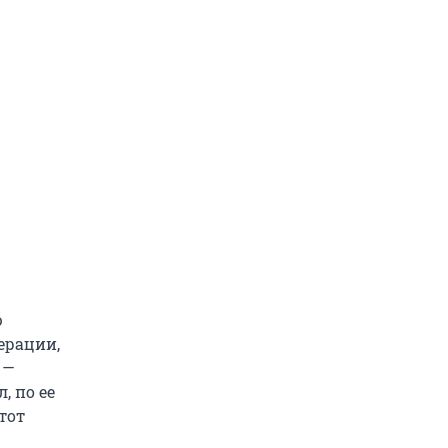
ю
ерации,
 —
 по ее
тот