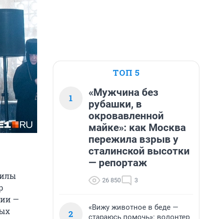
ТОП 5
«Мужчина без
1
рубашки, в
окровавленной
майке»: как Москва
пережила взрыв у
сталинской высотки
— репортаж
силы
26 850
3
р
нии —
«Вижу животное в беде —
ных
2
стараюсь помочь»: волонтер