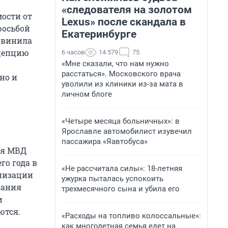
«следователя на золотом
ости от
Lexus» после скандала в
росьбой
Екатеринбурге
бвинила
нцепцию
6 часов
14 579
75
«Мне сказали, что нам нужно
расстаться». Московского врача
но и
уволили из клиники из-за мата в
личном блоге
«Четыре месяца больничных»: в
Ярославле автомобилист изувечил
пассажира «Яавтобуса»
ия МВД
го года в
«Не рассчитала силы»: 18-летняя
анизации
ужурка пыталась успокоить
зания
трехмесячного сына и убила его
и
ются.
«Расходы на топливо колоссальные»:
как многодетная семья едет на