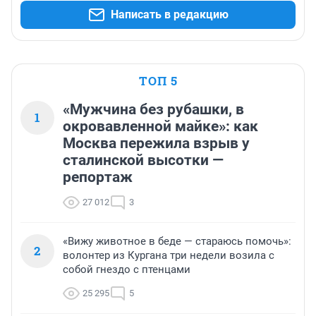
Написать в редакцию
ТОП 5
«Мужчина без рубашки, в
1
окровавленной майке»: как
Москва пережила взрыв у
сталинской высотки —
репортаж
27 012
3
«Вижу животное в беде — стараюсь помочь»:
2
волонтер из Кургана три недели возила с
собой гнездо с птенцами
25 295
5