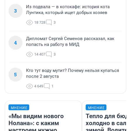
Из подвала — в котокафе: история кота
3
Лунтика, который ищет добрых хозяев
18 728
3
Дипломат Сергей Семенов рассказал, как
4
попасть на работу в МИД
14 407
3
Кто тут воду мутит? Почему нельзя купаться
5
после 2 августа
4 649
1
МНЕНИЕ
МНЕНИЕ
«Мы видим нового
Тепло для бюд
Нолана»: с каким
холодно в сало
настроем нужно
зимой. Водител