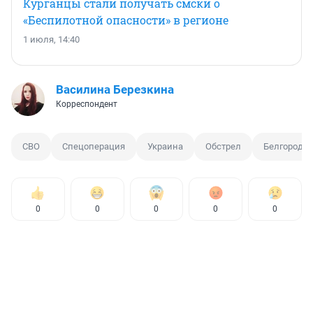
Курганцы стали получать смски о
«Беспилотной опасности» в регионе
1 июля, 14:40
Василина Березкина
Корреспондент
СВО
Спецоперация
Украина
Обстрел
Белгородск
0
0
0
0
0