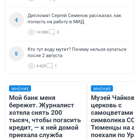
Дипломат Сергей Семенов рассказал, как
4
попасть на работу в МИД
14 386
3
Кто тут воду мутит? Почему нельзя купаться
5
после 2 августа
4 629
1
МНЕНИЕ
МНЕНИЕ
Мой банк меня
Музей Чайковс
бережет. Журналист
церковь с
хотела снять 200
самоцветами и
тысяч, чтобы погасить
символика ССС
кредит, — к ней домой
Тюменцы на ав
приехала служба
поехали по Ура