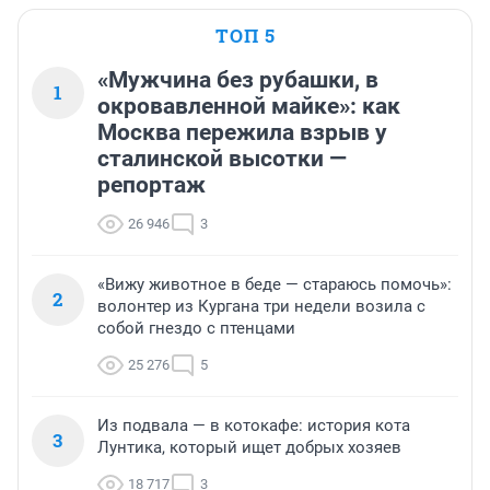
ТОП 5
«Мужчина без рубашки, в
1
окровавленной майке»: как
Москва пережила взрыв у
сталинской высотки —
репортаж
26 946
3
«Вижу животное в беде — стараюсь помочь»:
2
волонтер из Кургана три недели возила с
собой гнездо с птенцами
25 276
5
Из подвала — в котокафе: история кота
3
Лунтика, который ищет добрых хозяев
18 717
3