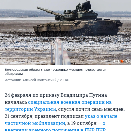
Белгородская область уже несколько месяцев подвергается
обстрелам
Источник: 
Алексей Волхонский / V1.RU
24 февраля по приказу Владимира Путина
началась
специальная военная операция на
территории Украины
, спустя почти семь месяцев,
21 сентября, президент подписал
указ о начале
частичной мобилизации
, а 19 октября —
о
введении военного положения в ЛНР, ДНР,