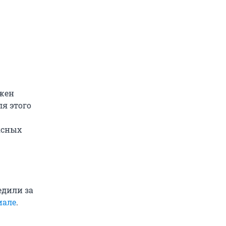
лжен
я этого
ксных
едили за
иале
.