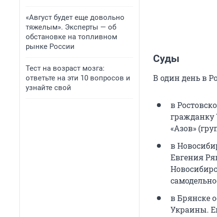
«Август будет еще довольно
тяжелым». Эксперты — об
обстановке на топливном
рынке России
Суды
Тест на возраст мозга:
В один день в 
ответьте на эти 10 вопросов и
узнайте свой
в Ростовск
гражданку 
«Азов» (гр
в Новосибир
Евгения Ря
Новосибирс
самодельно
в Брянске 
Украины. Е