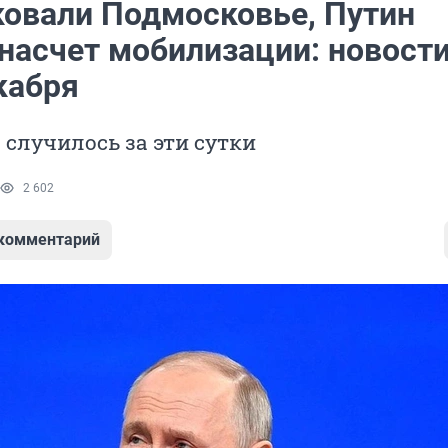
ковали Подмосковье, Путин
 насчет мобилизации: новост
кабря
о случилось за эти сутки
2 602
 комментарий