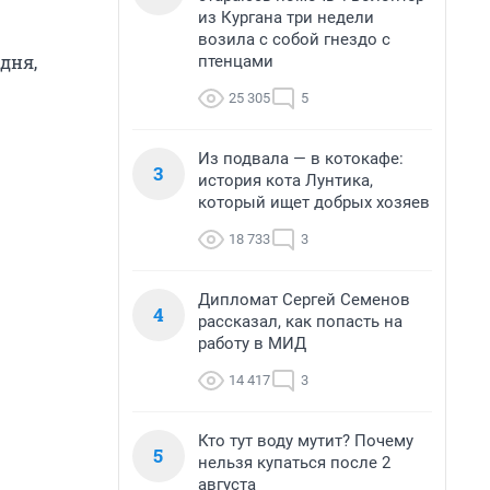
из Кургана три недели
возила с собой гнездо с
дня,
птенцами
25 305
5
Из подвала — в котокафе:
3
история кота Лунтика,
который ищет добрых хозяев
18 733
3
Дипломат Сергей Семенов
4
рассказал, как попасть на
работу в МИД
14 417
3
Кто тут воду мутит? Почему
5
нельзя купаться после 2
августа