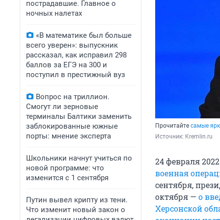
пострадавшие. Главное о
ночных налетах
«В математике был больше
всего уверен»: выпускник
рассказал, как исправил 298
баллов за ЕГЭ на 300 и
поступил в престижный вуз
Вопрос на триллион.
Смогут ли зерновые
терминалы Балтики заменить
заблокированные южные
Прочитайте
самые яр
порты: мнение эксперта
Источник: 
Kremlin.ru
Школьники начнут учиться по
24 февраля 202
новой программе: что
военная операц
изменится с 1 сентября
сентября, през
октября —
о вв
Путин вывел крипту из тени.
Херсонской обл
Что изменит новый закон о
легализации цифровых валют