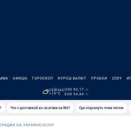
АММА
АФИША
ГОРОСКОП
КУРСЫ ВАЛЮТ
ПРОБКИ
ZODY
И
USD 82,17
СЕЙЧАС
+19°C
EUR 94,84
?
Что с доставкой из-за атаки на Wb?
Где отдохнуть этим летом
ЕРАЦИЯ НА УКРАИНЕ
ОБЗОР