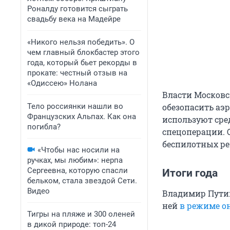
Роналду готовится сыграть
свадьбу века на Мадейре
«Никого нельзя победить». О
чем главный блокбастер этого
года, который бьет рекорды в
прокате: честный отзыв на
«Одиссею» Нолана
Власти Московс
Тело россиянки нашли во
обезопасить аэ
Французских Альпах. Как она
используют сре
погибла?
спецоперации. 
беспилотных р
«Чтобы нас носили на
ручках, мы любим»: нерпа
Сергеевна, которую спасли
Итоги года
бельком, стала звездой Сети.
Видео
Владимир Путин
ней
в режиме о
Тигры на пляже и 300 оленей
в дикой природе: топ-24