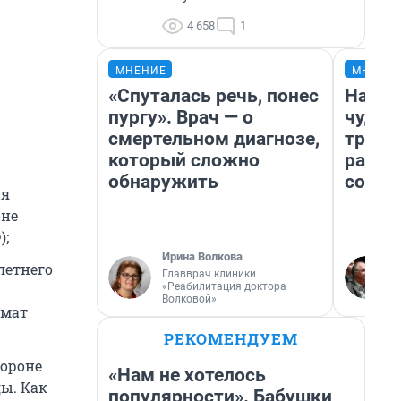
4 658
1
МНЕНИЕ
МНЕНИ
«Спуталась речь, понес
Насле
пургу». Врач — о
чудом
смертельном диагнозе,
транс
который сложно
разне
обнаружить
совет
ия
оне
);
Ирина Волкова
летнего
Главврач клиники
«Реабилитация доктора
Волковой»
омат
РЕКОМЕНДУЕМ
тороне
«Нам не хотелось
ы. Как
популярности». Бабушки