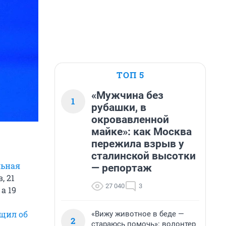
ТОП 5
«Мужчина без
1
рубашки, в
окровавленной
майке»: как Москва
пережила взрыв у
сталинской высотки
льная
— репортаж
, 21
27 040
3
, а 19
щил об
«Вижу животное в беде —
2
стараюсь помочь»: волонтер