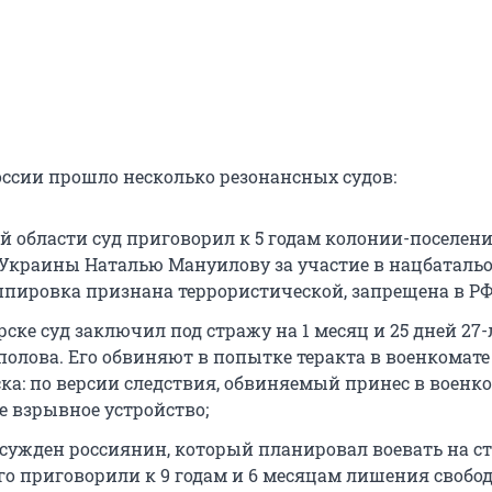
России прошло несколько резонансных судов:
ой области суд приговорил к 5 годам колонии-поселен
Украины Наталью Мануилову за участие в нацбаталь
уппировка признана террористической, запрещена в РФ
ске суд заключил под стражу на 1 месяц и 25 дней 27-
полова. Его обвиняют в попытке теракта в военкомате
ка: по версии следствия, обвиняемый принес в военк
е взрывное устройство;
осужден россиянин, который планировал воевать на с
го приговорили к 9 годам и 6 месяцам лишения свобод