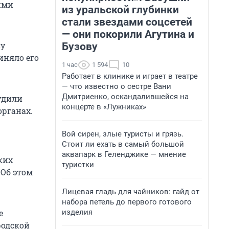
ими
из уральской глубинки
стали звездами соцсетей
— они покорили Агутина и
ву
Бузову
иняло его
1 час
1 594
10
Работает в клинике и играет в театре
— что известно о сестре Вани
Дмитриенко, оскандалившейся на
будили
концерте в «Лужниках»
органах.
Вой сирен, злые туристы и грязь.
Стоит ли ехать в самый большой
аквапарк в Геленджике — мнение
ких
туристки
 Об этом
Лицевая гладь для чайников: гайд от
набора петель до первого готового
изделия
е
родской