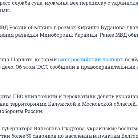
ресс-служба суда, мужчина вел переписку с украинск
ами.
ВД России объявило в розыск Кирилла Буданова, гла
ления разведки Минобороны Украины. Ранее МВД обв
евца Шарлота, который
сжег российский паспорт
, воз
е дело. Об этом ТАСС сообщили в правоохранительных 
дства ПВО уничтожили и перехватили девять украинс
над территориями Калужской и Московской областей.
обороны России.
губернатора Вячеслава Гладкова, украинские военны
утки более 50 снарядов по населенным пунктам Белго