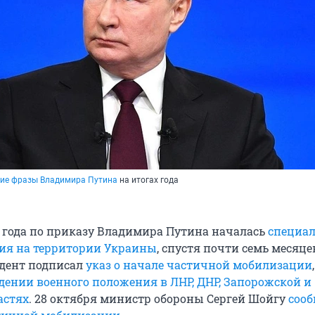
кие фразы Владимира Путина
на итогах года
2 года по приказу Владимира Путина началась
специа
ия на территории Украины
, спустя почти семь месяцев
идент подписал
указ о начале частичной мобилизации
едении военного положения в ЛНР, ДНР, Запорожской и
астях
. 28 октября министр обороны Сергей Шойгу
сооб