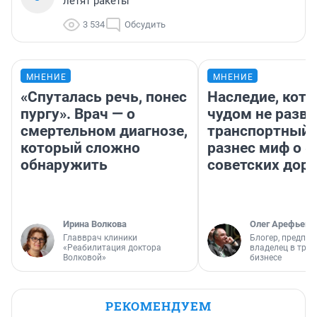
летят ракеты
3 534
Обсудить
МНЕНИЕ
МНЕНИЕ
«Спуталась речь, понес
Наследие, кото
пургу». Врач — о
чудом не разва
смертельном диагнозе,
транспортный 
который сложно
разнес миф о 
обнаружить
советских доро
Ирина Волкова
Олег Арефьев
Главврач клиники
Блогер, предпри
«Реабилитация доктора
владелец в тра
Волковой»
бизнесе
РЕКОМЕНДУЕМ