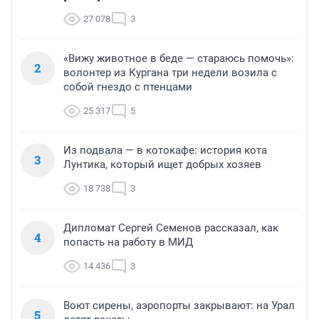
27 078
3
«Вижу животное в беде — стараюсь помочь»:
2
волонтер из Кургана три недели возила с
собой гнездо с птенцами
25 317
5
Из подвала — в котокафе: история кота
3
Лунтика, который ищет добрых хозяев
18 738
3
Дипломат Сергей Семенов рассказал, как
4
попасть на работу в МИД
14 436
3
Воют сирены, аэропорты закрывают: на Урал
5