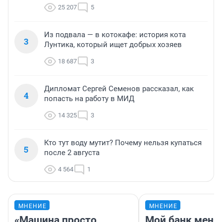
25 207
5
Из подвала — в котокафе: история кота
3
Лунтика, который ищет добрых хозяев
18 687
3
Дипломат Сергей Семенов рассказал, как
4
попасть на работу в МИД
14 325
3
Кто тут воду мутит? Почему нельзя купаться
5
после 2 августа
4 564
1
МНЕНИЕ
МНЕНИЕ
«Машина просто
Мой банк меня