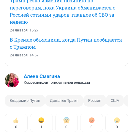
Трамп резко изменил позицию по
переговорам, пока Украина обменивается с
Россией сотнями ударов: главное об СВО за
неделю
24 января, 15:27
В Кремле объяснили, когда Путин пообщается
с Трампом
24 января, 14:57
Алена Смагина
Корреспондент оперативной редакции
Владимир Путин
Дональд Трамп
Россия
США
Ук
0
1
0
0
0