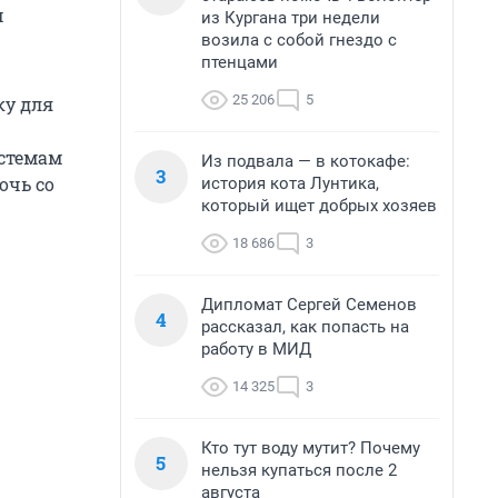
м
из Кургана три недели
возила с собой гнездо с
птенцами
25 206
5
ку для
истемам
Из подвала — в котокафе:
3
очь со
история кота Лунтика,
который ищет добрых хозяев
18 686
3
Дипломат Сергей Семенов
4
рассказал, как попасть на
работу в МИД
14 325
3
Кто тут воду мутит? Почему
5
нельзя купаться после 2
августа