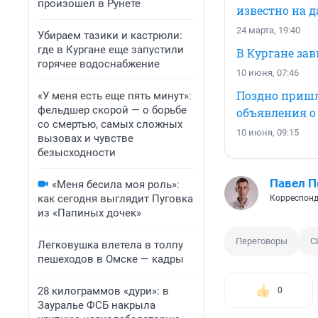
произошел в Рунете
известно на 
24 марта, 19:40
Убираем тазики и кастрюли:
где в Кургане еще запустили
В Кургане за
горячее водоснабжение
10 июня, 07:46
Поздно пришл
«У меня есть еще пять минут»:
фельдшер скорой — о борьбе
объявления о
со смертью, самых сложных
10 июня, 09:15
вызовах и чувстве
безысходности
Павел 
«Меня бесила моя роль»:
как сегодня выглядит Пуговка
Корреспонд
из «Папиных дочек»
Переговоры
С
Легковушка влетела в толпу
пешеходов в Омске — кадры
28 килограммов «дури»: в
0
Зауралье ФСБ накрыла