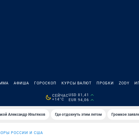
АММА
АФИША
ГОРОСКОП
КУРСЫ ВАЛЮТ
ПРОБКИ
ZODY
И
USD 81,41
СЕЙЧАС
+14°C
EUR 94,06
акой Александр Ильтяков
Где отдохнуть этим летом
Громкое заявл
ВОРЫ РОССИИ И США