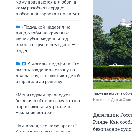
Кому признаются в любви, а
кому разобьют сердце:
любовный гороскоп на август
«Подушкой надавил на
лицо, чтобы не кричала»:
жених убил модель и год
возил ее труп в чемодане —
видео
У могилы педофила. Его
смерть разделила страну на
два лагеря, а защитника детей
отправила за решетку
Также на встрече обсу
«Меня годами преследует
Источник: 
Дарья Селен
бывшая любовница мужа: она
портит жилье и угрожает».
Реальная история
Делегации Росс
Рияде. Как соо
Нам врали, что кофе вреден?
безопасное суд
Кому можно пить до пяти