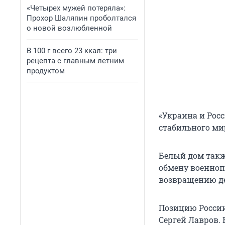
«Четырех мужей потеряла»:
Прохор Шаляпин проболтался
о новой возлюбленной
В 100 г всего 23 ккал: три
рецепта с главным летним
продуктом
«Украина и Рос
стабильного мир
Белый дом такж
обмену военно
возвращению де
Позицию России
Сергей Лавров.