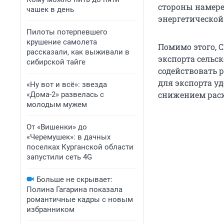
стороны намере
чашек в день
энергетической
Пилоты потерпевшего
крушение самолета
Помимо этого, 
рассказали, как выживали в
экспорта сельс
сибирской тайге
содействовать 
для экспорта у
«Ну вот и всё»: звезда
снижением расх
«Дома-2» развелась с
молодым мужем
От «Вишенки» до
«Черемушек»: в дачных
поселках Курганской области
запустили сеть 4G
Больше не скрывает:
Полина Гагарина показала
романтичные кадры с новым
избранником