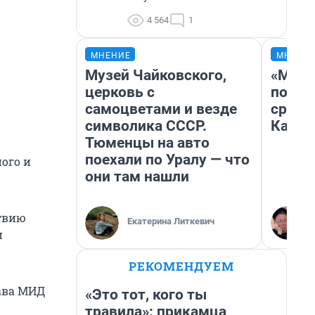
4 564
1
МНЕНИЕ
МНЕНИ
Музей Чайковского,
«Маши
церковь с
полет
самоцветами и везде
сравн
символика СССР.
Казах
Тюменцы на авто
поехали по Уралу — что
ого и
они там нашли
твию
Екатерина Литкевич
и
РЕКОМЕНДУЕМ
ава МИД
«Это тот, кого ты
травила»: прикамца