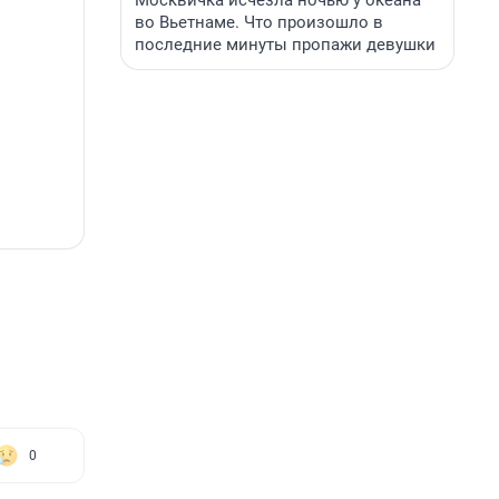
Москвичка исчезла ночью у океана
во Вьетнаме. Что произошло в
последние минуты пропажи девушки
0