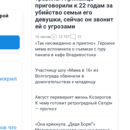
приговорили к 22 годам за
убийство семьи его
орой
девушки, сейчас он звонит
ей с угрозами
16 часов
13 757
21
«Так неожиданно и приятно». Героиня
мема вспомнила о съемках с гуру
пикапа в кафе Владивостока
Участницу шоу «Мама в 16» из
Волгограда обвинили в
раскрыл
домогательствах к младенцу
Август перевернет жизнь Козерогов.
К чему готовит ретроградный Сатурн
— прогноз
«Она крикнула: „Дядя Боря!“»
ов: что