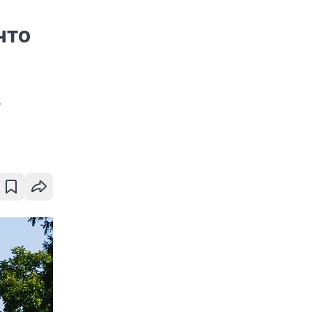
что
а