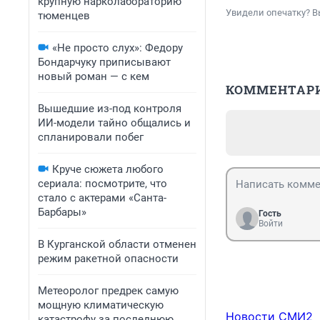
крупную нарколабораторию
Увидели опечатку? В
тюменцев
«Не просто слух»: Федору
Бондарчуку приписывают
новый роман — с кем
КОММЕНТАР
Вышедшие из-под контроля
ИИ-модели тайно общались и
спланировали побег
Круче сюжета любого
сериала: посмотрите, что
стало с актерами «Санта-
Барбары»
Гость
Войти
В Курганской области отменен
режим ракетной опасности
Метеоролог предрек самую
мощную климатическую
Новости СМИ2
катастрофу за последнюю