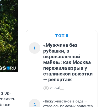
ТОП 5
«Мужчина без
1
рубашки, в
окровавленной
майке»: как Москва
пережила взрыв у
сталинской высотки
— репортаж
26 724
3
 в Эр-
еспечить
«Вижу животное в беде —
2
Также
стараюсь помочь»: волонтер