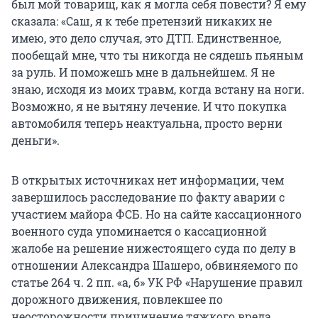
был мой товарищ, как я могла себя повести? Я ему
сказала: «Саш, я к тебе претензий никаких не
имею, это дело случая, это ДТП. Единственное,
пообещай мне, что ты никогда не сядешь пьяным
за руль. И поможешь мне в дальнейшем. Я не
знаю, исходя из моих травм, когда встану на ноги.
Возможно, я не вытяну лечение. И что покупка
автомобиля теперь неактуальна, просто верни
деньги».
В открытых источниках нет информации, чем
завершилось расследование по факту аварии с
участием майора ФСБ. Но на сайте кассационного
военного суда упоминается о кассационной
жалобе на решение нижестоящего суда по делу в
отношении Александра Шашеро, обвиняемого по
статье 264 ч. 2 пп. «а, б» УК РФ «Нарушение правил
дорожного движения, повлекшее по
неосторожности причинение тяжкого вреда