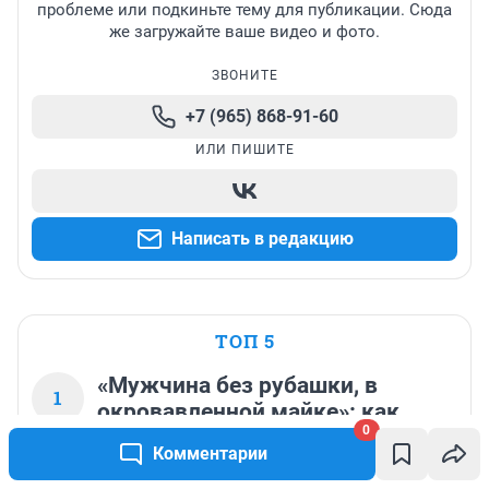
проблеме или подкиньте тему для публикации. Сюда
же загружайте ваше видео и фото.
ЗВОНИТЕ
+7 (965) 868-91-60
ИЛИ ПИШИТЕ
Написать в редакцию
ТОП 5
«Мужчина без рубашки, в
1
окровавленной майке»: как
0
Москва пережила взрыв у
Комментарии
сталинской высотки —