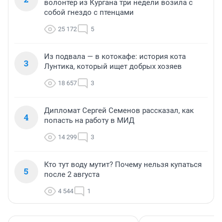
волонтер из Кургана три недели возила с
собой гнездо с птенцами
25 172
5
Из подвала — в котокафе: история кота
3
Лунтика, который ищет добрых хозяев
18 657
3
Дипломат Сергей Семенов рассказал, как
4
попасть на работу в МИД
14 299
3
Кто тут воду мутит? Почему нельзя купаться
5
после 2 августа
4 544
1