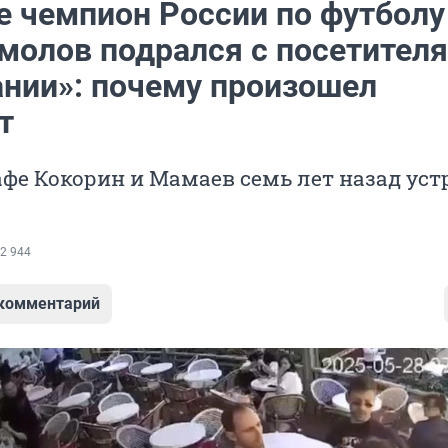
е чемпион России по футболу
молов подрался с посетител
нии»: почему произошел
т
афе Кокорин и Мамаев семь лет назад ус
2 944
 комментарий