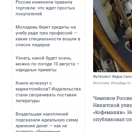
России изменили правила
торговли: что ждет простых
покупателей
Молодежь берет кредиты на
учебу ради трех профессий —
какие специальности вошли в
список лидеров
Узнать, какой будет осень,
можно по погоде 10 августа —
народные приметы
Футболист Федор Смол
Книги исчезнут с
Источник: 
Инсайды от 
маркетплейсов? Издательства
стали сворачивать поставки
Чемпион России
литературы
Никитской улиц
«Кофемании». Но
Владельцам накоплений
опубликовал сп
подсказали идеальную схему
хранения денег — как не
потерять сбережения