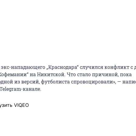
 у экс-нападающего „Краснодара“ случился конфликт с
офемании“ на Никитской. Что стало причиной, пока
одной из версий, футболиста спровоцировали», — напи
Telegram-канале.
узить VIQEO