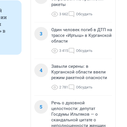
ракеты
й
3 662
Обсудить
рии
л
Один человек погиб в ДТП на
» в
3
трассе «Иртыш» в Курганской
области
3 415
Обсудить
Завыли сирены: в
4
Курганской области ввели
режим ракетной опасности
2 781
Обсудить
Речь о духовной
5
целостности: депутат
Госдумы Ильтяков — о
скандальной цитате о
неполноценности женщин