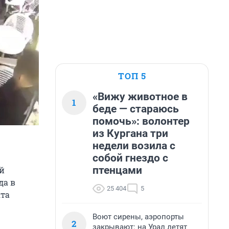
ТОП 5
«Вижу животное в
1
беде — стараюсь
помочь»: волонтер
из Кургана три
недели возила с
собой гнездо с
птенцами
й
да в
25 404
5
кта
Воют сирены, аэропорты
2
закрывают: на Урал летят