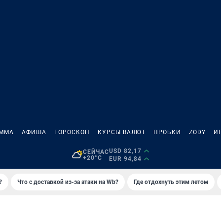
АММА
АФИША
ГОРОСКОП
КУРСЫ ВАЛЮТ
ПРОБКИ
ZODY
И
USD 82,17
СЕЙЧАС
+20°C
EUR 94,84
?
Что с доставкой из-за атаки на Wb?
Где отдохнуть этим летом