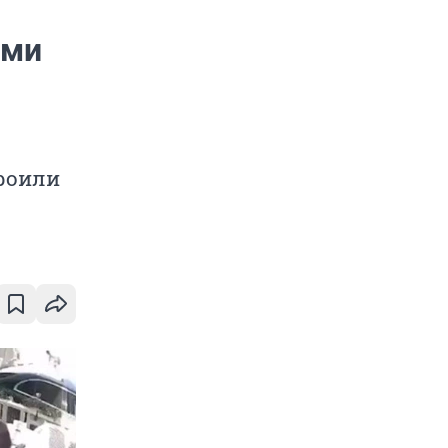
ями
троили