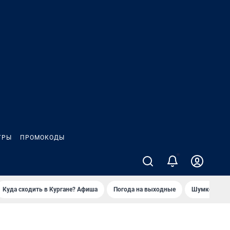
ГРЫ
ПРОМОКОДЫ
2
Куда сходить в Кургане? Афиша
Погода на выходные
Шумков в Че