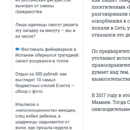
из российских фигуристов
выиграл от смены
посетителями «
гражданства
разговаривали 
оскорбления в с
Лишь единицы смогут решить
попали в Сеть,
эту загадку за минуту — вы в
отказался это д
их числе?
Фестиваль фейерверков в
По предварите
Испании обернулся трагедией:
уточняют источ
салют взорвался в толпе
правоохранител
думает над тем
Отдых за 300 рублей: как
вымогательства
выглядят 10 самых
бюджетных отелей Египта —
обзор с фото
В 2017 году в э
Мамаев. Тогда 
Ильтяков о
снисходительне
«неполноценности» женщин,
отец избил ребенка, а
шадринцы задыхаются от
вони: как прошла неделя в