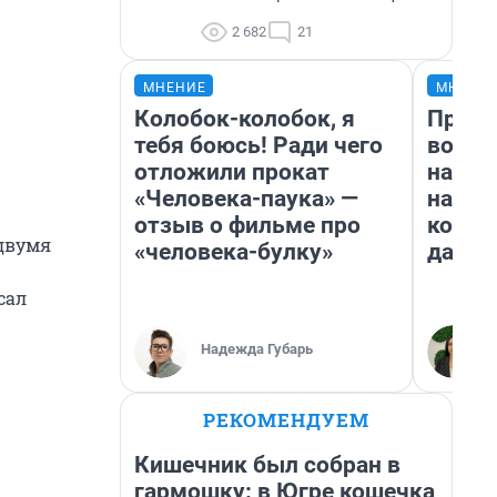
2 682
21
МНЕНИЕ
МНЕНИ
Колобок-колобок, я
Прода
тебя боюсь! Ради чего
возьм
отложили прокат
нам г
«Человека-паука» —
налог
отзыв о фильме про
косне
 двумя
«человека-булку»
даже 
сал
Надежда Губарь
РЕКОМЕНДУЕМ
Кишечник был собран в
гармошку: в Югре кошечка