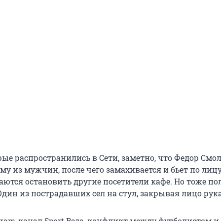
рые распространились в Сети, заметно, что Федор Смо
му из мужчин, после чего замахивается и бьет по лицу.
аются остановить другие посетители кафе. Но тоже п
Один из пострадавших сел на стул, закрывая лицо рук
gram-канал Sport Baza, конфликт между футболистом и