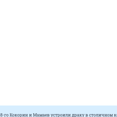
18-го Кокорин и Мамаев устроили драку в столичном к