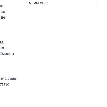
мамы ежат
ко
шал
 не
м,
но
 Смолов
 и Павел
истам