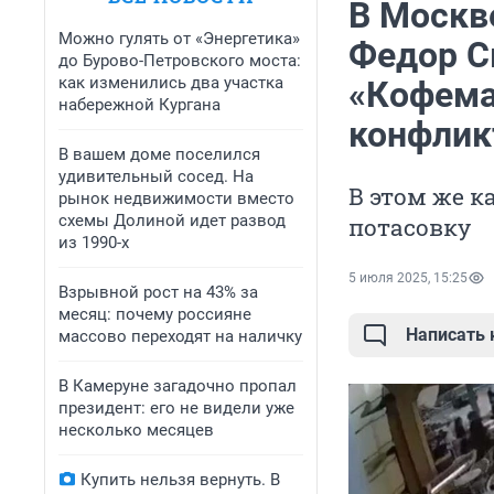
В Москв
Можно гулять от «Энергетика»
Федор С
до Бурово-Петровского моста:
как изменились два участка
«Кофема
набережной Кургана
конфлик
В вашем доме поселился
удивительный сосед. На
В этом же к
рынок недвижимости вместо
схемы Долиной идет развод
потасовку
из 1990-х
5 июля 2025, 15:25
Взрывной рост на 43% за
месяц: почему россияне
Написать
массово переходят на наличку
В Камеруне загадочно пропал
президент: его не видели уже
несколько месяцев
Купить нельзя вернуть. В