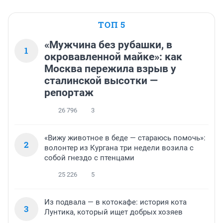
ТОП 5
«Мужчина без рубашки, в
1
окровавленной майке»: как
Москва пережила взрыв у
сталинской высотки —
репортаж
26 796
3
«Вижу животное в беде — стараюсь помочь»:
2
волонтер из Кургана три недели возила с
собой гнездо с птенцами
25 226
5
Из подвала — в котокафе: история кота
3
Лунтика, который ищет добрых хозяев