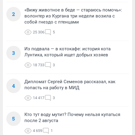
«Вижу животное в беде — стараюсь помочь»:
2
волонтер из Кургана три недели возила с
собой гнездо с птенцами
25 306
5
Из подвала — в котокафе: история кота
3
Лунтика, который ищет добрых хозяев
18 733
3
Дипломат Сергей Семенов рассказал, как
4
попасть на работу в МИД
14 417
3
Кто тут воду мутит? Почему нельзя купаться
5
после 2 августа
4 659
1