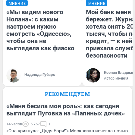
МНЕНИЕ
МНЕНИЕ
«Мы видим нового
Мой банк меня
Нолана»: с каким
бережет. Журн
настроем нужно
хотела снять 20
смотреть «Одиссею»,
тысяч, чтобы п
чтобы она не
кредит, — к ней
выглядела как фиаско
приехала служб
безопасности
Ксения Владими
Надежда Губарь
Автор мнения
РЕКОМЕНДУЕМ
«Меня бесила моя роль»: как сегодня
выглядит Пуговка из «Папиных дочек»
14 часов
5 767
1
«Она крикнула: „Дядя Боря!“» Москвичка исчезла ночью