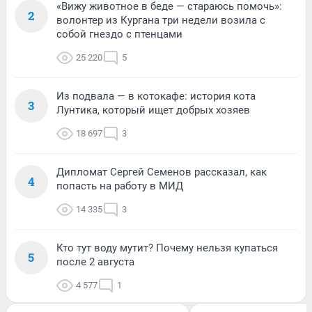
«Вижу животное в беде — стараюсь помочь»:
2
волонтер из Кургана три недели возила с
собой гнездо с птенцами
25 220
5
Из подвала — в котокафе: история кота
3
Лунтика, который ищет добрых хозяев
18 697
3
Дипломат Сергей Семенов рассказал, как
4
попасть на работу в МИД
14 335
3
Кто тут воду мутит? Почему нельзя купаться
5
после 2 августа
4 577
1