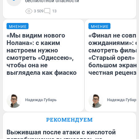
беспилотной опасности
3 509
13
МНЕНИЕ
МНЕНИЕ
«Мы видим нового
«Финал не совпа
Нолана»: с каким
ожиданиями»: с
настроем нужно
смотреть филь
смотреть «Одиссею»,
«Старый орел» 
чтобы она не
большом экран
выглядела как фиаско
честная реценз
Надежда Губарь
Надежда Губарь
РЕКОМЕНДУЕМ
Выжившая после атаки с кислотой