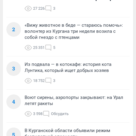
27 226
3
«Вижу животное в беде — стараюсь помочь»:
2
волонтер из Кургана три недели возила с
собой гнездо с птенцами
25 351
5
Из подвала — в котокафе: история кота
3
Лунтика, который ищет добрых хозяев
18 752
3
Воют сирены, аэропорты закрывают: на Урал
4
летят ракеты
3 598
Обсудить
В Курганской области объявили режим
5