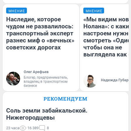
МНЕНИЕ
МНЕНИЕ
Наследие, которое
«Мы видим нов
чудом не развалилось:
Нолана»: с каки
транспортный эксперт
настроем нужн
разнес миф о «вечных»
смотреть «Одис
советских дорогах
чтобы она не
выглядела как 
Олег Арефьев
Блогер, предприниматель,
Надежда Губарь
владелец в транспортном
бизнесе
РЕКОМЕНДУЕМ
Соль земли забайкальской.
Нижегородцевы
23 часа
16 389
8