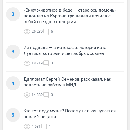
«Вижу животное в беде — стараюсь помочь»:
2
волонтер из Кургана три недели возила с
собой гнездо с птенцами
25 280
5
Из подвала — в котокафе: история кота
3
Лунтика, который ищет добрых хозяев
18 719
3
Дипломат Сергей Семенов рассказал, как
4
попасть на работу в МИД
14 389
3
Кто тут воду мутит? Почему нельзя купаться
5
после 2 августа
4 631
1