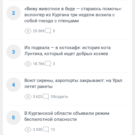
«Вижу животное в беде — стараюсь помочь»:
2
волонтер из Кургана три недели возила с
собой гнездо с птенцами
25 369
5
Из подвала — в котокафе: история кота
3
Лунтика, который ищет добрых хозяев
18 766
3
Воют сирены, аэропорты закрывают: на Урал
4
летят ракеты
3 623
Обсудить
В Курганской области объявили режим
5
беспилотной опасности
3 530
13