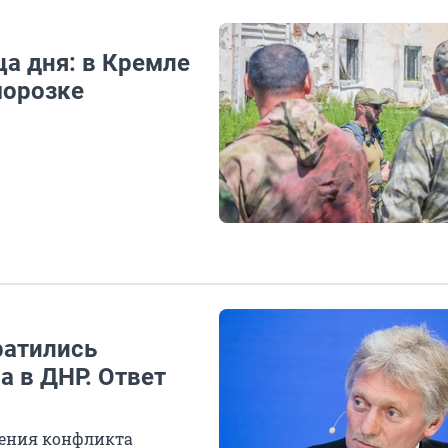
а дня: в Кремле
морозке
ратились
а в ДНР. Ответ
щения конфликта