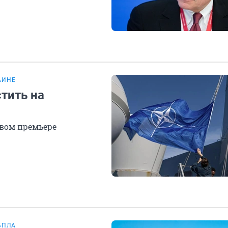
АИНЕ
тить на
овом премьере
БПЛА