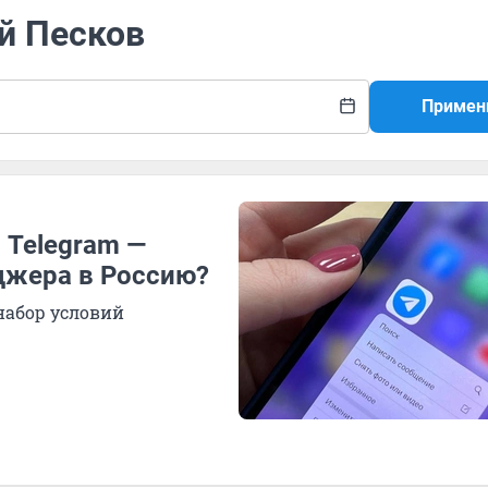
й Песков
Примен
 Telegram —
джера в Россию?
абор условий