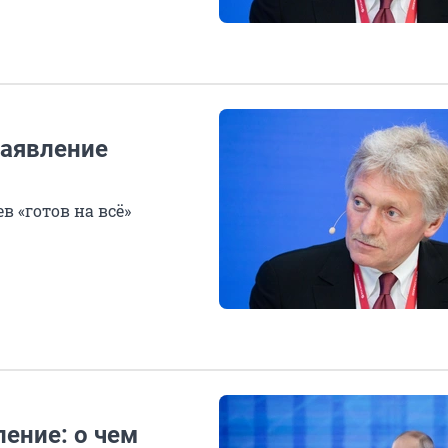
заявление
в «готов на всё»
ение: о чем