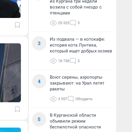
из Кургана три недели
возила с собой гнездо с
птенцами
25 325
5
Из подвала — в котокафе:
3
история кота Лунтика,
который ищет добрых хозяев
18 738
3
Воют сирены, аэропорты
4
закрывают: на Урал летят
ракеты
3 557
Обсудить
В Курганской области
5
объявили режим
беспилотной опасности