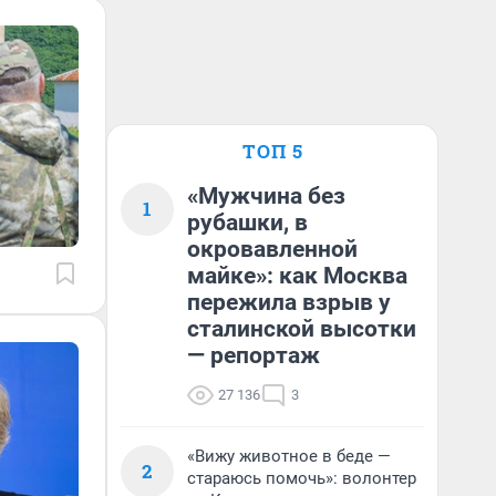
ТОП 5
«Мужчина без
1
рубашки, в
окровавленной
майке»: как Москва
пережила взрыв у
сталинской высотки
— репортаж
27 136
3
«Вижу животное в беде —
2
стараюсь помочь»: волонтер