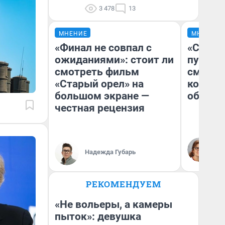
3 478
13
МНЕНИЕ
МНЕНИЕ
«Финал не совпал с
«Спутал
ожиданиями»: стоит ли
пургу».
смотреть фильм
смерте
«Старый орел» на
которы
большом экране —
обнару
честная рецензия
Ир
Гл
Надежда Губарь
«Р
Во
РЕКОМЕНДУЕМ
«Не вольеры, а камеры
пыток»: девушка