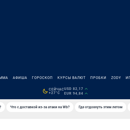
АММА
АФИША
ГОРОСКОП
КУРСЫ ВАЛЮТ
ПРОБКИ
ZODY
И
USD 82,17
СЕЙЧАС
+27°C
EUR 94,84
?
Что с доставкой из-за атаки на Wb?
Где отдохнуть этим летом