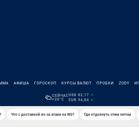
АММА
АФИША
ГОРОСКОП
КУРСЫ ВАЛЮТ
ПРОБКИ
ZODY
И
USD 82,17
СЕЙЧАС
+26°C
EUR 94,84
?
Что с доставкой из-за атаки на Wb?
Где отдохнуть этим летом