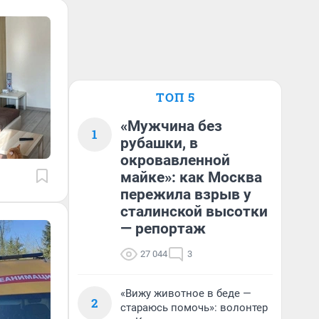
ТОП 5
«Мужчина без
1
рубашки, в
окровавленной
майке»: как Москва
пережила взрыв у
сталинской высотки
— репортаж
27 044
3
«Вижу животное в беде —
2
стараюсь помочь»: волонтер