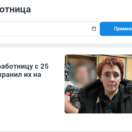
ботница
Примен
аботницу с 25
ранил их на