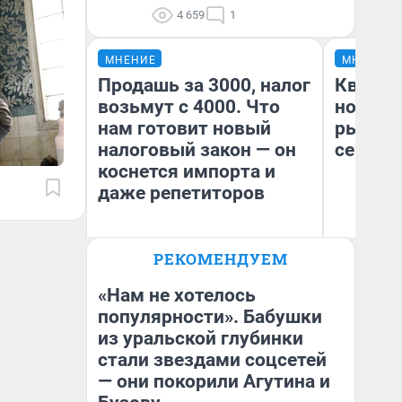
4 659
1
МНЕНИЕ
МНЕНИЕ
Продашь за 3000, налог
Кварти
возьмут с 4000. Что
но деш
нам готовит новый
рынок 
налоговый закон — он
сейчас
коснется импорта и
даже репетиторов
РЕКОМЕНДУЕМ
Ек
Анастасия Завгородняя
ди
не
«Нам не хотелось
популярности». Бабушки
из уральской глубинки
стали звездами соцсетей
— они покорили Агутина и