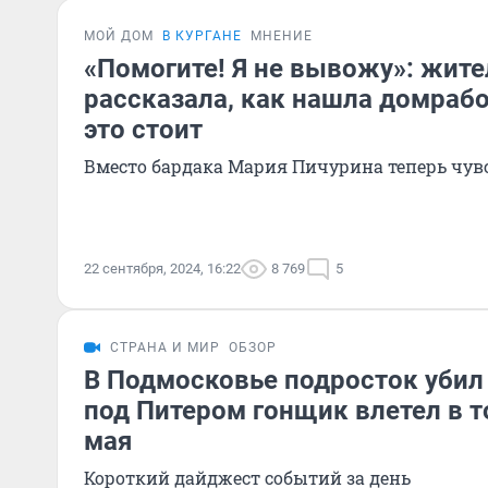
МОЙ ДОМ
В КУРГАНЕ
МНЕНИЕ
«Помогите! Я не вывожу»: жите
рассказала, как нашла домрабо
это стоит
Вместо бардака Мария Пичурина теперь чувс
22 сентября, 2024, 16:22
8 769
5
СТРАНА И МИР
ОБЗОР
В Подмосковье подросток убил
под Питером гонщик влетел в т
мая
Короткий дайджест событий за день