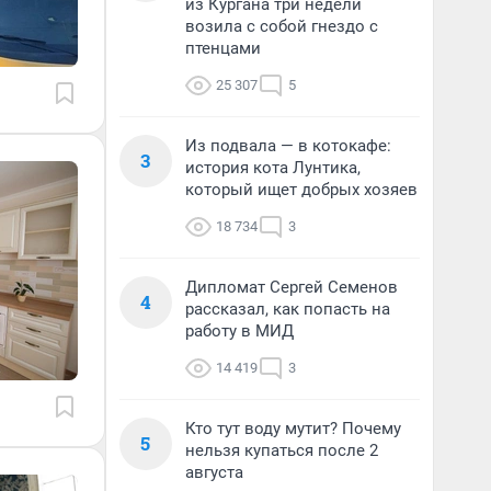
из Кургана три недели
возила с собой гнездо с
птенцами
25 307
5
Из подвала — в котокафе:
3
история кота Лунтика,
который ищет добрых хозяев
18 734
3
Дипломат Сергей Семенов
4
рассказал, как попасть на
работу в МИД
14 419
3
Кто тут воду мутит? Почему
5
нельзя купаться после 2
августа