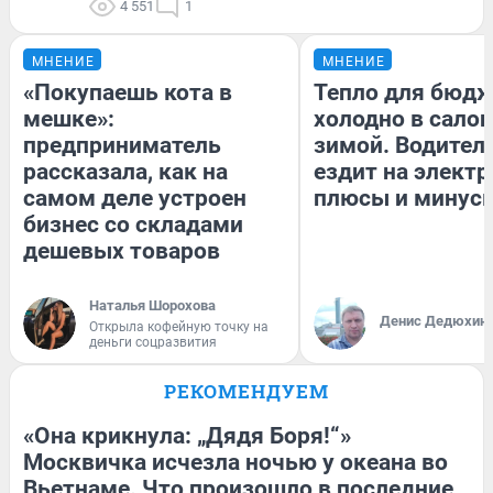
4 551
1
МНЕНИЕ
МНЕНИЕ
«Покупаешь кота в
Тепло для бюдж
мешке»:
холодно в сало
предприниматель
зимой. Водитель
рассказала, как на
ездит на электр
самом деле устроен
плюсы и минус
бизнес со складами
дешевых товаров
Наталья Шорохова
Денис Дедюхин
Открыла кофейную точку на
деньги соцразвития
РЕКОМЕНДУЕМ
«Она крикнула: „Дядя Боря!“»
Москвичка исчезла ночью у океана во
Вьетнаме. Что произошло в последние