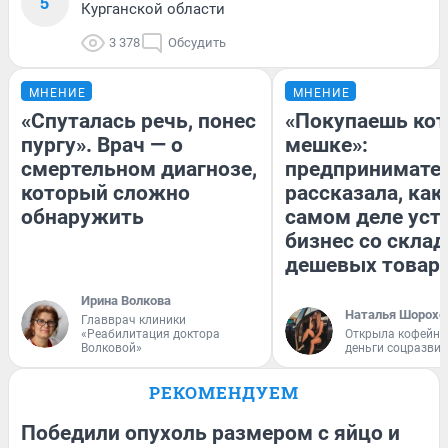
5
Курганской области
3 378
Обсудить
МНЕНИЕ
МНЕНИЕ
«Спуталась речь, понес
«Покупаешь кот
пургу». Врач — о
мешке»:
смертельном диагнозе,
предпринимате
который сложно
рассказала, как
обнаружить
самом деле уст
бизнес со скла
дешевых товар
Ирина Волкова
Наталья Шорохо
Главврач клиники
«Реабилитация доктора
Открыла кофейну
Волковой»
деньги соцразви
РЕКОМЕНДУЕМ
Победили опухоль размером с яйцо и