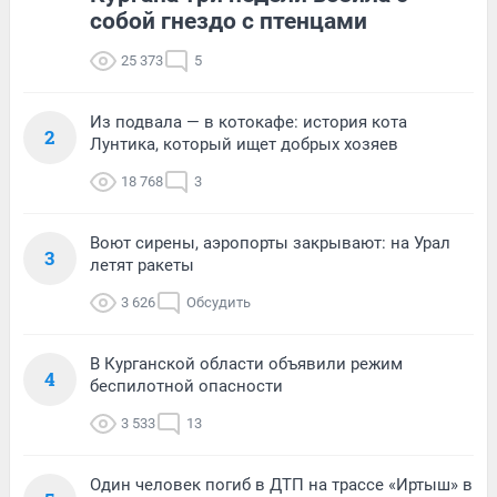
собой гнездо с птенцами
25 373
5
Из подвала — в котокафе: история кота
2
Лунтика, который ищет добрых хозяев
18 768
3
Воют сирены, аэропорты закрывают: на Урал
3
летят ракеты
3 626
Обсудить
В Курганской области объявили режим
4
беспилотной опасности
3 533
13
Один человек погиб в ДТП на трассе «Иртыш» в