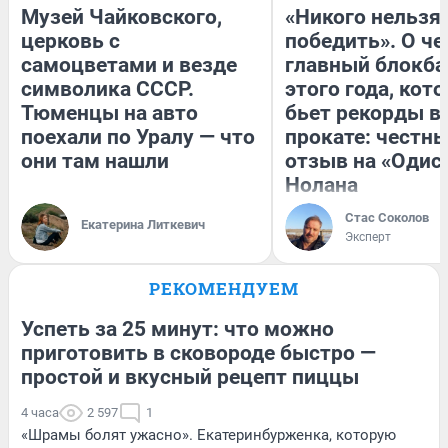
Музей Чайковского,
«Никого нельзя
церковь с
победить». О ч
самоцветами и везде
главный блокба
символика СССР.
этого года, кот
Тюменцы на авто
бьет рекорды в
поехали по Уралу — что
прокате: честн
они там нашли
отзыв на «Одис
Нолана
Стас Соколов
Екатерина Литкевич
Эксперт
РЕКОМЕНДУЕМ
Успеть за 25 минут: что можно
приготовить в сковороде быстро —
простой и вкусный рецепт пиццы
4 часа
2 597
1
«Шрамы болят ужасно». Екатеринбурженка, которую