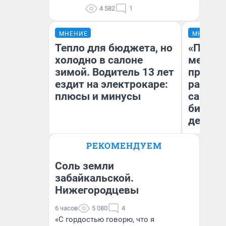
4 582
1
МНЕНИЕ
МНЕНИЕ
Тепло для бюджета, но
«Покуп
холодно в салоне
мешке»
зимой. Водитель 13 лет
предпр
ездит на электрокаре:
рассказ
плюсы и минусы
самом 
бизнес
дешевы
РЕКОМЕНДУЕМ
На
Денис Дедюхин
От
де
Соль земли
забайкальской.
Нижегородцевы
6 часов
5 080
4
«С гордостью говорю, что я