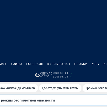
АММА
АФИША
ГОРОСКОП
КУРСЫ ВАЛЮТ
ПРОБКИ
ZODY
И
USD 81,41
СЕЙЧАС
+17°C
EUR 94,06
акой Александр Ильтяков
Где отдохнуть этим летом
Громкое заявл
е режим беспилотной опасности