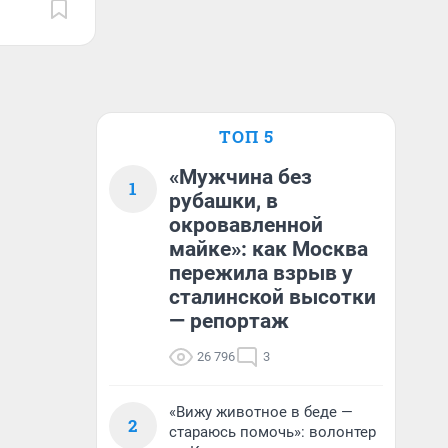
ТОП 5
«Мужчина без
1
рубашки, в
окровавленной
майке»: как Москва
пережила взрыв у
сталинской высотки
— репортаж
26 796
3
«Вижу животное в беде —
2
стараюсь помочь»: волонтер