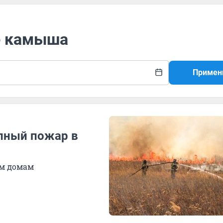
ие камыша
Примен
пный пожар в
ым домам