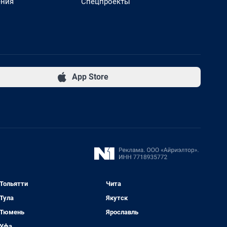
ения
Спецпроекты
App Store
Тольятти
Чита
Тула
Якутск
Тюмень
Ярославль
Уфа