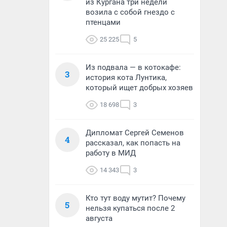
из Кургана три недели
возила с собой гнездо с
птенцами
25 225
5
Из подвала — в котокафе:
3
история кота Лунтика,
который ищет добрых хозяев
18 698
3
Дипломат Сергей Семенов
4
рассказал, как попасть на
работу в МИД
14 343
3
Кто тут воду мутит? Почему
5
нельзя купаться после 2
августа