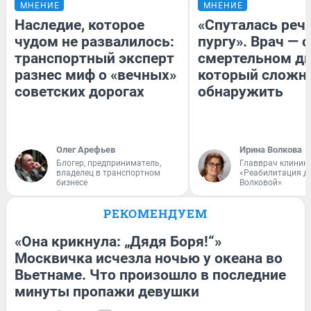
МНЕНИЕ
МНЕНИЕ
Наследие, которое
«Спуталась речь
чудом не развалилось:
пургу». Врач — о
транспортный эксперт
смертельном ди
разнес миф о «вечных»
который сложн
советских дорогах
обнаружить
Олег Арефьев
Ирина Волкова
Блогер, предприниматель,
Главврач клиник
владелец в транспортном
«Реабилитация д
бизнесе
Волковой»
РЕКОМЕНДУЕМ
«Она крикнула: „Дядя Боря!“»
Москвичка исчезла ночью у океана во
Вьетнаме. Что произошло в последние
минуты пропажи девушки