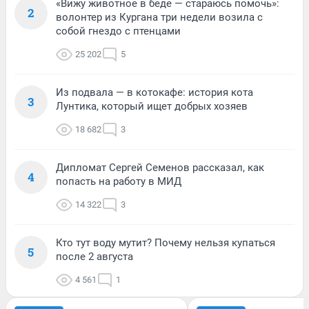
«Вижу животное в беде — стараюсь помочь»:
2
волонтер из Кургана три недели возила с
собой гнездо с птенцами
25 202
5
Из подвала — в котокафе: история кота
3
Лунтика, который ищет добрых хозяев
18 682
3
Дипломат Сергей Семенов рассказал, как
4
попасть на работу в МИД
14 322
3
Кто тут воду мутит? Почему нельзя купаться
5
после 2 августа
4 561
1