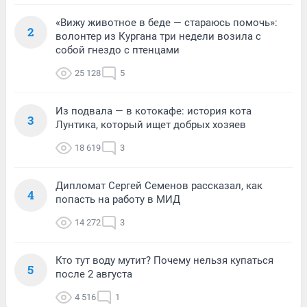
«Вижу животное в беде — стараюсь помочь»:
2
волонтер из Кургана три недели возила с
собой гнездо с птенцами
25 128
5
Из подвала — в котокафе: история кота
3
Лунтика, который ищет добрых хозяев
18 619
3
Дипломат Сергей Семенов рассказал, как
4
попасть на работу в МИД
14 272
3
Кто тут воду мутит? Почему нельзя купаться
5
после 2 августа
4 516
1